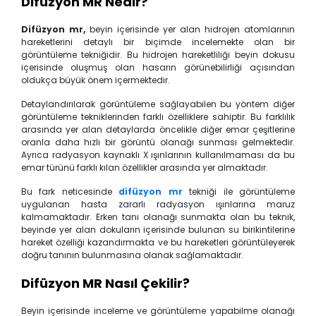
Difüzyon MR
Nedir?
Difüzyon mr,
beyin içerisinde yer alan hidrojen atomlarının
hareketlerini detaylı bir biçimde incelemekte olan bir
görüntüleme tekniğidir. Bu hidrojen hareketliliği beyin dokusu
içerisinde oluşmuş olan hasarın görünebilirliği açısından
oldukça büyük önem içermektedir.
Detaylandırılarak görüntüleme sağlayabilen bu yöntem diğer
görüntüleme tekniklerinden farklı özelliklere sahiptir. Bu farklılık
arasında yer alan detaylarda öncelikle diğer emar çeşitlerine
oranla daha hızlı bir görüntü olanağı sunması gelmektedir.
Ayrıca radyasyon kaynaklı X ışınlarının kullanılmaması da bu
emar türünü farklı kılan özellikler arasında yer almaktadır.
Bu fark neticesinde
difüzyon mr
tekniği ile görüntüleme
uygulanan hasta zararlı radyasyon ışınlarına maruz
kalmamaktadır. Erken tanı olanağı sunmakta olan bu teknik,
beyinde yer alan dokuların içerisinde bulunan su birikintilerine
hareket özelliği kazandırmakta ve bu hareketleri görüntüleyerek
doğru tanının bulunmasına olanak sağlamaktadır.
Difüzyon
MR
Nasıl Çekilir?
Beyin içerisinde inceleme ve görüntüleme yapabilme olanağı