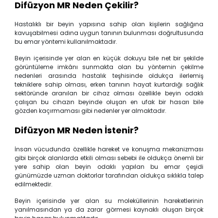
Difüzyon
MR
Neden Çekilir?
Hastalıklı bir beyin yapısına sahip olan kişilerin sağlığına
kavuşabilmesi adına uygun tanının bulunması doğrultusunda
bu emar yöntemi kullanılmaktadır.
Beyin içerisinde yer alan en küçük dokuyu bile net bir şekilde
görüntüleme imkânı sunmakta olan bu yöntemin çekilme
nedenleri arasında hastalık teşhisinde oldukça ilerlemiş
tekniklere sahip olması, erken tanının hayat kurtardığı sağlık
sektöründe aranılan bir cihaz olması özellikle beyin odaklı
çalışan bu cihazın beyinde oluşan en ufak bir hasarı bile
gözden kaçırmaması gibi nedenler yer almaktadır.
Difüzyon MR Neden İstenir?
İnsan vücudunda özellikle hareket ve konuşma mekanizması
gibi birçok alanlarda etkili olması sebebi ile oldukça önemli bir
yere sahip olan beyin odaklı yapılan bu emar çeşidi
günümüzde uzman doktorlar tarafından oldukça sıklıkla talep
edilmektedir.
Beyin içerisinde yer alan su moleküllerinin hareketlerinin
yanılmasından ya da zarar görmesi kaynaklı oluşan birçok