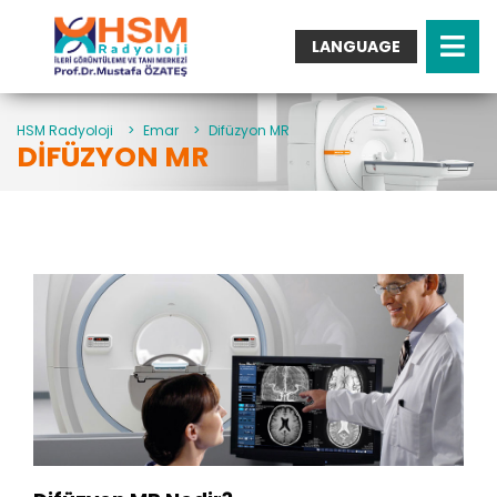
LANGUAGE
Turkish
English
Arabic
HSM Radyoloji
>
Emar
>
Difüzyon MR
DIFÜZYON MR
German
French
Italian
Spanish
Bulgarian