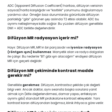
ADC (Apparent Diffusion Coefficient) haritası, difüzyon verisinin
sayısal/harita karşılığıdır ve “kısıtlılık” yorumunu doğrulamaya
yardımcı olur. Örneğin bazı durumlarda görüntüde difüzyon
parlaklığı “gibi” görünen şey aslında T2 etkisi olabilir; ADC bu
ayrımı netleştirmeye katkı sağlar. Bu yüzden difüzyon genellikle
DWI + ADC birlikte değerlendirilir.
Difüzyon MR radyasyon içerir mi?
Hayır. Difüzyon MR, MR’ın bir parçasıdır ve
iyonize radyasyon
(röntgen ışını) kullanmaz
. Manyetik alan ve radyo dalgaları
ile çalışır. Bu nedenle “BT gibi ışın alacağım” endişesi difüzyon
MR için geçerli değildir.
Difüzyon MR çekiminde kontrast madde
gerekir mi?
Genellikle
gerekmez
. Difüzyon, kontrastsız şekilde çok değerli
bilgi verir. Ancak doktor, aynı seansta başka sorulara yanıt
almak için (kitle değerlendirmesi, damar yapısı, enfeksiyon
ayrımı gibi) standart MR protokolüne kontrast ekleyebilir. Yani
kontrast kararı difüzyondan bağımsız, klinik ihtiyaca göre verilir.