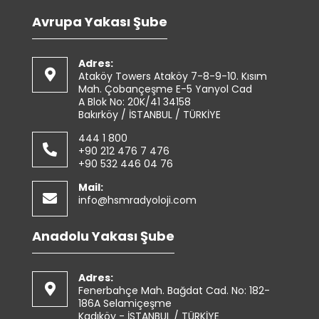
Avrupa Yakası Şube
Adres:
Ataköy Towers Ataköy 7-8-9-10. Kısım
Mah. Çobançeşme E-5 Yanyol Cad
A Blok No: 20K/41 34158
Bakırköy / İSTANBUL / TÜRKİYE
444 1 800
+90 212 476 7 476
+90 532 446 04 76
Mail:
info@hsmradyoloji.com
Anadolu Yakası Şube
Adres:
Fenerbahçe Mah. Bağdat Cad. No: 182-
186A Selamiçeşme
Kadıköy - İSTANBUL / TÜRKİYE