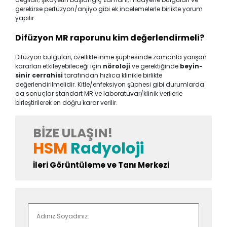
gerekirse perfüzyon/anjiyo gibi ek incelemelerle birlikte yorum
yapılır.
Difüzyon MR raporunu kim değerlendirmeli?
Difüzyon bulguları, özellikle inme şüphesinde zamanla yarışan
kararları etkileyebileceği için
nöroloji
ve gerektiğinde
beyin-
sinir cerrahisi
tarafından hızlıca klinikle birlikte
değerlendirilmelidir. Kitle/enfeksiyon şüphesi gibi durumlarda
da sonuçlar standart MR ve laboratuvar/klinik verilerle
birleştirilerek en doğru karar verilir.
BIZE ULAŞIN!
HSM
Radyoloji
İleri Görüntüleme ve Tanı Merkezi