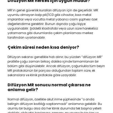
Difüzyon MR herkes için uygun mudur?
MR’ın genel güvenlik kuralları difüzyon için de geçerlidir. MR
uyumlu olmayan kalp pili/ICD gibi cihazlar, bazı metal
implantlar veya vücutta metal yabancı cisim şüphesi özel
değerlendirme gerektirir. Bunun dışında çoğu kişiye
uygulanabilir. Şiddetli klostrofobi veya uzun süre hareketsiz
yatamama gibi durumlarda çekim planlaması merkez
tarafından uyarlanabilir.
Çekim süresi neden kısa deniyor?
Difüzyon sekansı genellikle hızlı alınır; bu yüzden “difüzyon MR”
pratikte çoğu zaman birkaç dakika içinde tamamlanan bir
bölüm gibi düşünülebilir. Ancak difüzyon, çoğunlukla tüm beyin
MR protokolünün bir parçası olduğundan toplam süre, ek
sekanslara ve klinik protokole göre uzayabilir.
Difüzyon MR sonucu normal çıkarsa ne
anlama gelir?
Normal difüzyon, özellikle akut inme şüphesinde “o anda
belirgin difüzyon kısıtlılığı saptanmadı” anlamına gelebilir. Bu
olumlu bir bulgu olsa da her klinik durumda tek başına yeterli
değildir; şikâyetin başlangıç zamanı, muayene bulguları ve