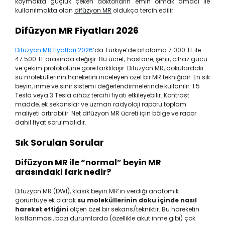
koymakta güçlük çeken doktorların emin olmak amacı ile
kullanılmakta olan
difüzyon MR
oldukça tercih edilir.
Difüzyon MR Fiyatları 2026
Difüzyon MR fiyatları 2026
’da Türkiye’de ortalama 7.000 TL ile
47.500 TL arasında değişir. Bu ücret; hastane, şehir, cihaz gücü
ve çekim protokolüne göre farklılaşır. Difüzyon MR, dokulardaki
su moleküllerinin hareketini inceleyen özel bir MR tekniğidir. En sık
beyin, inme ve sinir sistemi değerlendirmelerinde kullanılır. 1.5
Tesla veya 3 Tesla cihaz tercihi fiyatı etkileyebilir. Kontrast
madde, ek sekanslar ve uzman radyoloji raporu toplam
maliyeti artırabilir. Net difüzyon MR ücreti için bölge ve rapor
dahil fiyat sorulmalıdır.
Sık Sorulan Sorular
Difüzyon MR ile “normal” beyin MR
arasındaki fark nedir?
Difüzyon MR (DWI), klasik beyin MR’ın verdiği anatomik
görüntüye ek olarak
su moleküllerinin doku içinde nasıl
hareket ettiğini
ölçen özel bir sekans/tekniktir. Bu hareketin
kısıtlanması, bazı durumlarda (özellikle akut inme gibi) çok