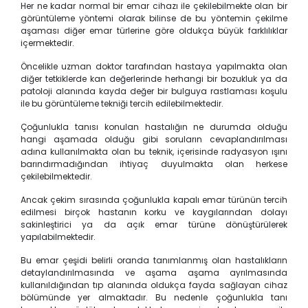
Her ne kadar normal bir emar cihazı ile çekilebilmekte olan bir
görüntüleme yöntemi olarak bilinse de bu yöntemin çekilme
aşaması diğer emar türlerine göre oldukça büyük farklılıklar
içermektedir.
Öncelikle uzman doktor tarafından hastaya yapılmakta olan
diğer tetkiklerde kan değerlerinde herhangi bir bozukluk ya da
patoloji alanında kayda değer bir bulguya rastlaması koşulu
ile bu görüntüleme tekniği tercih edilebilmektedir.
Çoğunlukla tanısı konulan hastalığın ne durumda olduğu
hangi aşamada olduğu gibi soruların cevaplandırılması
adına kullanılmakta olan bu teknik, içerisinde radyasyon ışını
barındırmadığından ihtiyaç duyulmakta olan herkese
çekilebilmektedir.
Ancak çekim sırasında çoğunlukla kapalı emar türünün tercih
edilmesi birçok hastanın korku ve kaygılarından dolayı
sakinleştirici ya da açık emar türüne dönüştürülerek
yapılabilmektedir.
Bu emar çeşidi belirli oranda tanımlanmış olan hastalıkların
detaylandırılmasında ve aşama aşama ayrılmasında
kullanıldığından tıp alanında oldukça fayda sağlayan cihaz
bölümünde yer almaktadır. Bu nedenle çoğunlukla tanı