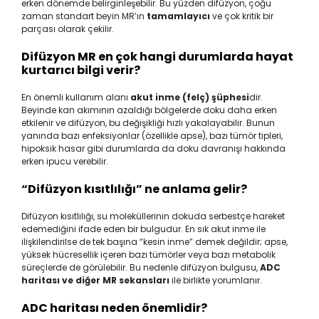
erken dönemde belirginleşebilir. Bu yüzden difüzyon, çoğu
zaman standart beyin MR’ın
tamamlayıcı
ve çok kritik bir
parçası olarak çekilir.
Difüzyon MR en çok hangi durumlarda hayat
kurtarıcı bilgi verir?
En önemli kullanım alanı
akut inme (felç) şüphesi
dir.
Beyinde kan akımının azaldığı bölgelerde doku daha erken
etkilenir ve difüzyon, bu değişikliği hızlı yakalayabilir. Bunun
yanında bazı enfeksiyonlar (özellikle apse), bazı tümör tipleri,
hipoksik hasar gibi durumlarda da doku davranışı hakkında
erken ipucu verebilir.
“Difüzyon kısıtlılığı” ne anlama gelir?
Difüzyon kısıtlılığı, su moleküllerinin dokuda serbestçe hareket
edemediğini ifade eden bir bulgudur. En sık akut inme ile
ilişkilendirilse de tek başına “kesin inme” demek değildir; apse,
yüksek hücresellik içeren bazı tümörler veya bazı metabolik
süreçlerde de görülebilir. Bu nedenle difüzyon bulgusu,
ADC
haritası ve diğer MR sekansları
ile birlikte yorumlanır.
ADC haritası neden önemlidir?