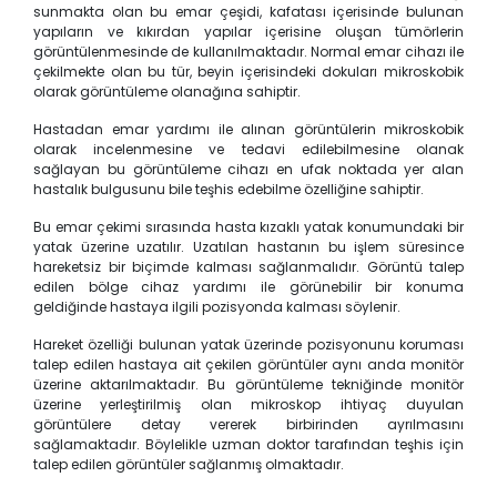
sunmakta olan bu emar çeşidi, kafatası içerisinde bulunan
yapıların ve kıkırdan yapılar içerisine oluşan tümörlerin
görüntülenmesinde de kullanılmaktadır. Normal emar cihazı ile
çekilmekte olan bu tür, beyin içerisindeki dokuları mikroskobik
olarak görüntüleme olanağına sahiptir.
Hastadan emar yardımı ile alınan görüntülerin mikroskobik
olarak incelenmesine ve tedavi edilebilmesine olanak
sağlayan bu görüntüleme cihazı en ufak noktada yer alan
hastalık bulgusunu bile teşhis edebilme özelliğine sahiptir.
Bu emar çekimi sırasında hasta kızaklı yatak konumundaki bir
yatak üzerine uzatılır. Uzatılan hastanın bu işlem süresince
hareketsiz bir biçimde kalması sağlanmalıdır. Görüntü talep
edilen bölge cihaz yardımı ile görünebilir bir konuma
geldiğinde hastaya ilgili pozisyonda kalması söylenir.
Hareket özelliği bulunan yatak üzerinde pozisyonunu koruması
talep edilen hastaya ait çekilen görüntüler aynı anda monitör
üzerine aktarılmaktadır. Bu görüntüleme tekniğinde monitör
üzerine yerleştirilmiş olan mikroskop ihtiyaç duyulan
görüntülere detay vererek birbirinden ayrılmasını
sağlamaktadır. Böylelikle uzman doktor tarafından teşhis için
talep edilen görüntüler sağlanmış olmaktadır.