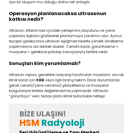
ayrı bir oluşum mu olduğu daha net anlaşılır.
Operasyon planlanacaksa ultrasonun
katkısı nedir?
Ultrason; kitlenin bez içindeki yerleşimini, boyutunu ve çevre
yapılarla ilişkisini göstererek planlamaya yardımcı olur. Ayrıca
biyopsi gerekiyorsa ultrason eşliğinde hedefe yönelik örnekleme
yapılmasına da destek olabilir. Cerrahi karar, görüntüleme +
muayene + gerekirse patoloji sonuçlarıyla birlikte verilir.
Sonuçları kim yorumlamalı?
Ultrason raporu genellikle radyoloji tarafından hazırlanır; ancak
klinik karar için
KBB
veya ilgili branş hekimi (bazı durumlarda
genel cerrahi/çene cerrahisi) şikâyetleriniz ve muayene
bulgularıyla birlikte değerlendirme yapmalıdır. Ultrason
“görüntüyü” verir; tedavi planı klinik bütünlükle netleşir.
BIZE ULAŞIN!
HSM
Radyoloji
İleri Görüntüleme ve Tanı Merkezi