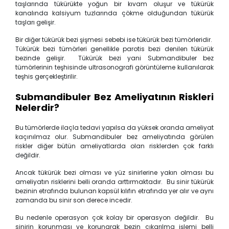
taşlarında tükürükte yoğun bir kıvam oluşur ve tükürük
kanalında kalsiyum tuzlarında çökme olduğundan tükürük
taşları gelişir.
Bir diğer tükürük bezi şişmesi sebebi ise tükürük bezi tümörleridir.
Tükürük bezi tümörleri genellikle parotis bezi denilen tükürük
bezinde gelişir. Tükürük bezi yani Submandibuler bez
tümörlerinin teşhisinde ultrasonografi görüntüleme kullanılarak
teşhis gerçekleştirilir.
Submandibuler Bez Ameliyatının Riskleri
Nelerdir?
Bu tümörlerde ilaçla tedavi yapılsa da yüksek oranda ameliyat
kaçınılmaz olur. Submandibuler bez ameliyatında görülen
riskler diğer bütün ameliyatlarda olan risklerden çok farklı
değildir.
Ancak tükürük bezi olması ve yüz sinirlerine yakın olması bu
ameliyatın risklerini belli oranda arttırmaktadır. Bu sinir tükürük
bezinin etrafında bulunan kapsül kılıfın etrafında yer alır ve aynı
zamanda bu sinir son derece incedir.
Bu nedenle operasyon çok kolay bir operasyon değildir. Bu
sinirin korunması ve korunarak bezin çıkarılma işlemi belli