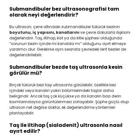
Submandibuler bez ultrasonografisi tam
olarak neyi değerlendirir?
Bu ultrason; çene altındaki submandibuler tükürük bezinin
boyutunu, iç yapısını, kanallarını
ve çevre dokularla ilişkisini
değerlendirir. Taş, iltihap, kist ya da kitle şüphesi olduğunda
“sorunun bezin içinde mi kanalda mı” olduğunu ayırt etmeye
yardımcı olur. Gerekirse aynı seansta çevredeki lenf bezleri de
değerlendirilebilir.
Submandibuler bezde taş ultrasonla kesin
görülür mü?
Birçok tükürük bezi taşı ultrasonla görülebilir; özellikle bez
içindeki veya kanalın yakın bölümlerindeki taşlar daha
belirgindir. Ancak taş çok küçükse ya da kanalın bazı derin
kısımlarındaysa görüntülenmesi zorlaşabilir. Şüphe güçlü olup
ultrason net değilse doktor, ek değerlendirme yöntemleri
planlayabilir.
Taş ile iltihap (sialadenit) ultrasonla nasıl
ayırt edilir?