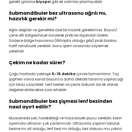
gerekli görürse
biyopsi
gibi ek adımlar planlayabilir.
Submandibuler bez ultrasonu ağrılı mı,
hazırlık gerekir mi?
Ağrılı değildir ve genellikle özel bir hazırlık gerektirmez. Boyun/
çene altı bölgesine jel sürülerek prob ile dışarıdan bakılır.
Sadece bölge hassassa (iltihapta olduğu gibi) prob baskısı
hafif rahatsızlık verebilir; bunu işlem sırasında söylemek
yeterlidir.
Çekim ne kadar sürer?
Çoğu hastada yaklaşık
5–15 dakika
içinde tamamlanır. Taş
şüphesi varsa kanal boyunca daha dikkatli tarama yapılacağı
için biraz uzayabilir. Lenf bezleri ve çevre dokular da ek olarak
değerlendirilecekse süre artabilir.
Submandibuler bez şişmesi lenf bezinden
nasıl ayırt edilir?
Muayenede yeri, hareketliliği ve hassasiyeti ipucu verebilir; kesin
ayırımda ultrason çok yardımcıdır. Ultrasonla yapının tükürük
bezine mi ait olduğu, lenf bezi mi olduğu, bez dokusu mu yoksa