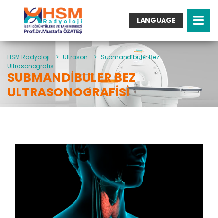
LANGUAGE
Turkish
English
Arabic
HSM Radyoloji
>
Ultrason
>
Submandibuler Bez
Ultrasonografisi
German
SUBMANDIBULER BEZ
French
ULTRASONOGRAFISI
Italian
Spanish
Bulgarian