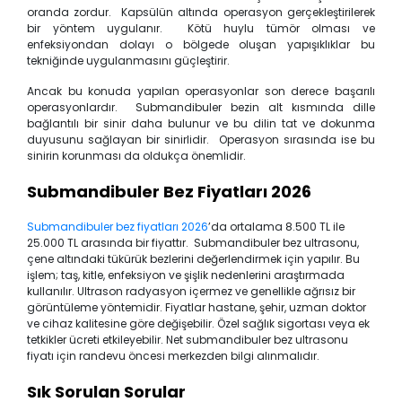
oranda zordur. Kapsülün altında operasyon gerçekleştirilerek
bir yöntem uygulanır. Kötü huylu tümör olması ve
enfeksiyondan dolayı o bölgede oluşan yapışıklıklar bu
tekniğinde uygulanmasını güçleştirir.
Ancak bu konuda yapılan operasyonlar son derece başarılı
operasyonlardır. Submandibuler bezin alt kısmında dille
bağlantılı bir sinir daha bulunur ve bu dilin tat ve dokunma
duyusunu sağlayan bir sinirlidir. Operasyon sırasında ise bu
sinirin korunması da oldukça önemlidir.
Submandibuler Bez Fiyatları 2026
Submandibuler bez fiyatları 2026
’da ortalama 8.500 TL ile
25.000 TL arasında bir fiyattır. Submandibuler bez ultrasonu,
çene altındaki tükürük bezlerini değerlendirmek için yapılır. Bu
işlem; taş, kitle, enfeksiyon ve şişlik nedenlerini araştırmada
kullanılır. Ultrason radyasyon içermez ve genellikle ağrısız bir
görüntüleme yöntemidir. Fiyatlar hastane, şehir, uzman doktor
ve cihaz kalitesine göre değişebilir. Özel sağlık sigortası veya ek
tetkikler ücreti etkileyebilir. Net submandibuler bez ultrasonu
fiyatı için randevu öncesi merkezden bilgi alınmalıdır.
Sık Sorulan Sorular