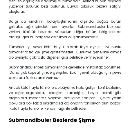
denilen ağız içine dağılmış durumdadır. Ayrıca bunun dışında
yüzlerce tükürük bezi bulunur. Büyük tükürük bezleri salgıyı
oluşturur.
Salgı da sindirimi kolaylaştırmanın dışında boğaz burun
gırtlakta ağız içindeki nemi ayarlar. Submandibuler bez adı
verilen tükürük bezinde vücudun diğer bütün bölgelerinde
olduğu gibi bu bölgede de tümör oluşabilmektedir.
Tümörler iyi veya kötü huylu olarak ikiye ayrılır. İyi huylu
tümörler fazla gelişme göstermezler. Büyüme genellikle olmaz
dolayısıyla çok fazla diğerleri gibi belirtide vermeyebilirler.
Submandibuler bez tümörlerinde genellikle metastaz görülmez.
Daha çok kapsül içinde gelişirler. Etrafı çevrili olduğu için çevre
dokulara fazla zarar vermez.
Ancak kötü huylu tümörlerde büyüme hızla gelişir. Lenf bezlerine
ve diğer organlara, akciğer, karaciğer, beyin, kemik gibi
organlara metastaz yapma özelliğine sahiptir. Çevre yakın
dokulara çok fazla sıçramasa da onların fonksiyonlarını bozar.
Kötü huylu tümörler kendini ağrı ile belli eder.
Submandibuler Bezlerde Şişme