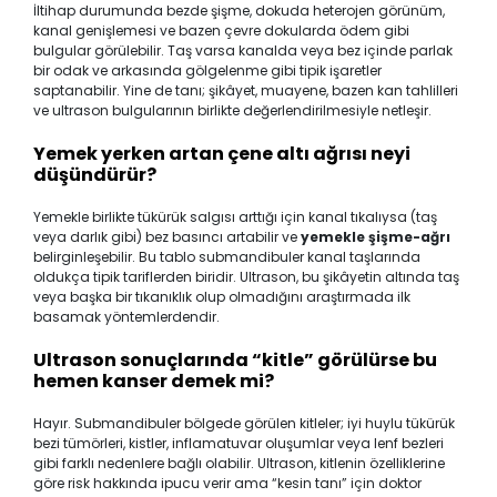
İltihap durumunda bezde şişme, dokuda heterojen görünüm,
kanal genişlemesi ve bazen çevre dokularda ödem gibi
bulgular görülebilir. Taş varsa kanalda veya bez içinde parlak
bir odak ve arkasında gölgelenme gibi tipik işaretler
saptanabilir. Yine de tanı; şikâyet, muayene, bazen kan tahlilleri
ve ultrason bulgularının birlikte değerlendirilmesiyle netleşir.
Yemek yerken artan çene altı ağrısı neyi
düşündürür?
Yemekle birlikte tükürük salgısı arttığı için kanal tıkalıysa (taş
veya darlık gibi) bez basıncı artabilir ve
yemekle şişme-ağrı
belirginleşebilir. Bu tablo submandibuler kanal taşlarında
oldukça tipik tariflerden biridir. Ultrason, bu şikâyetin altında taş
veya başka bir tıkanıklık olup olmadığını araştırmada ilk
basamak yöntemlerdendir.
Ultrason sonuçlarında “kitle” görülürse bu
hemen kanser demek mi?
Hayır. Submandibuler bölgede görülen kitleler; iyi huylu tükürük
bezi tümörleri, kistler, inflamatuvar oluşumlar veya lenf bezleri
gibi farklı nedenlere bağlı olabilir. Ultrason, kitlenin özelliklerine
göre risk hakkında ipucu verir ama “kesin tanı” için doktor