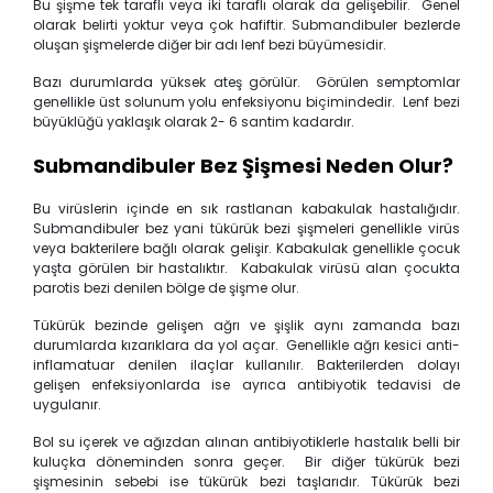
Bu şişme tek taraflı veya iki taraflı olarak da gelişebilir. Genel
olarak belirti yoktur veya çok hafiftir. Submandibuler bezlerde
oluşan şişmelerde diğer bir adı lenf bezi büyümesidir.
Bazı durumlarda yüksek ateş görülür. Görülen semptomlar
genellikle üst solunum yolu enfeksiyonu biçimindedir. Lenf bezi
büyüklüğü yaklaşık olarak 2- 6 santim kadardır.
Submandibuler Bez Şişmesi Neden Olur?
Bu virüslerin içinde en sık rastlanan kabakulak hastalığıdır.
Submandibuler bez yani tükürük bezi şişmeleri genellikle virüs
veya bakterilere bağlı olarak gelişir. Kabakulak genellikle çocuk
yaşta görülen bir hastalıktır. Kabakulak virüsü alan çocukta
parotis bezi denilen bölge de şişme olur.
Tükürük bezinde gelişen ağrı ve şişlik aynı zamanda bazı
durumlarda kızarıklara da yol açar. Genellikle ağrı kesici anti-
inflamatuar denilen ilaçlar kullanılır. Bakterilerden dolayı
gelişen enfeksiyonlarda ise ayrıca antibiyotik tedavisi de
uygulanır.
Bol su içerek ve ağızdan alınan antibiyotiklerle hastalık belli bir
kuluçka döneminden sonra geçer. Bir diğer tükürük bezi
şişmesinin sebebi ise tükürük bezi taşlarıdır. Tükürük bezi