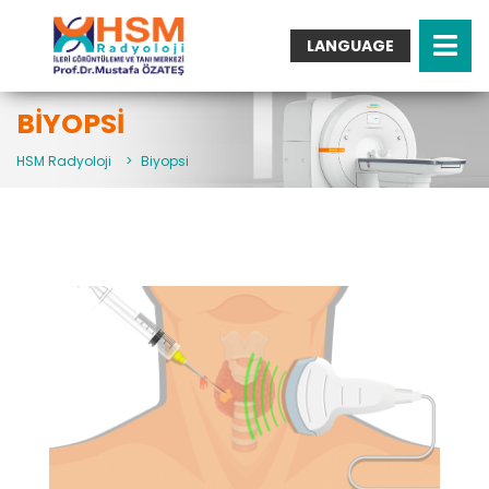
LANGUAGE
Turkish
English
BIYOPSI
Arabic
HSM Radyoloji
>
Biyopsi
German
French
Italian
Spanish
Bulgarian