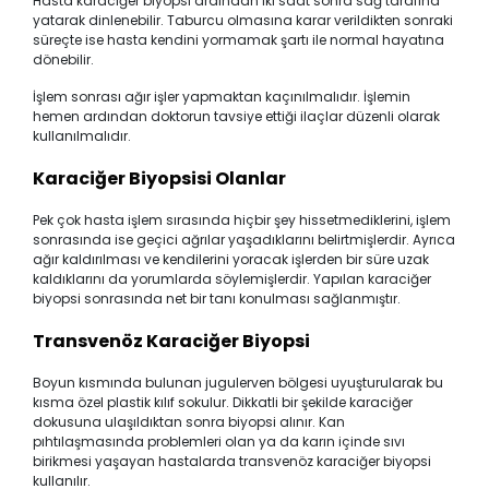
Hasta karaciğer biyopsi ardından iki saat sonra sağ tarafına
yatarak dinlenebilir. Taburcu olmasına karar verildikten sonraki
süreçte ise hasta kendini yormamak şartı ile normal hayatına
dönebilir.
İşlem sonrası ağır işler yapmaktan kaçınılmalıdır. İşlemin
hemen ardından doktorun tavsiye ettiği ilaçlar düzenli olarak
kullanılmalıdır.
Karaciğer Biyopsisi Olanlar
Pek çok hasta işlem sırasında hiçbir şey hissetmediklerini, işlem
sonrasında ise geçici ağrılar yaşadıklarını belirtmişlerdir. Ayrıca
ağır kaldırılması ve kendilerini yoracak işlerden bir süre uzak
kaldıklarını da yorumlarda söylemişlerdir. Yapılan karaciğer
biyopsi sonrasında net bir tanı konulması sağlanmıştır.
Transvenöz Karaciğer Biyopsi
Boyun kısmında bulunan jugulerven bölgesi uyuşturularak bu
kısma özel plastik kılıf sokulur. Dikkatli bir şekilde karaciğer
dokusuna ulaşıldıktan sonra biyopsi alınır. Kan
pıhtılaşmasında problemleri olan ya da karın içinde sıvı
birikmesi yaşayan hastalarda transvenöz karaciğer biyopsi
kullanılır.