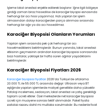
İşleme lokal anestezi enjekte edilerek başlanır. İğne ilgili bölgeye
girdiği zaman biraz hissedilse de karaciğer biyopsi esnasında
herhangi bir acı hissi yaşanmaz. Hızlı yapılan bir işlem
olmasından dolayı karaciğerden parça alınması sırasında
herhangi bir ağrı ya da acı hissedilmez.
Karaciğer Biyopsisi Olanların Yorumları
Yapılan işlem sırasında pek çok herhangi bir acı
hissetmediklerini belirtmişlerdir. Bunun yanında, lokal anestezi
etkisinin geçmesinin ardından karaciğer biyopsisi sonrasında
bazı hastalar, yaklaşık bir hafta süren ağrılar yaşadıklarını
belirtmişlerdir.
Karaciğer Biyopsisi Fiyatları 2026
Karaciğer biyopsisi fiyatları
2026’da Türkiye’de ortalama
20.000 TL ile 55.000 TL arasında değişir. Ultrason veya BT
eşliğinde yapılan işlemlerde maliyet genellikle daha yüksektir.
Patoloji incelemesi, sedasyon, lokal anestezi ve yatış gerekliliği
toplam ücreti etkiler. Özel merkezlerde net karaciğer biyopsisi
ücreti için muayene sonrası teklif alınmalıdır. Paket fiyata
patoloji raporu dahil mi mutlaka sorulmalıdır. Bu nedenle fiyat