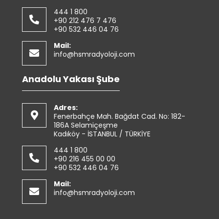
444 1 800
+90 212 476 7 476
+90 532 446 04 76
Mail:
info@hsmradyoloji.com
Anadolu Yakası Şube
Adres:
Fenerbahçe Mah. Bağdat Cad. No: 182-
186A Selamiçeşme
Kadıköy - İSTANBUL / TÜRKİYE
444 1 800
+90 216 455 00 00
+90 532 446 04 76
Mail:
info@hsmradyoloji.com