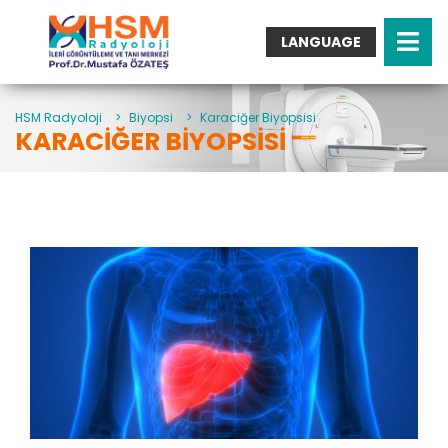
LANGUAGE
Turkish
English
Arabic
HSM Radyoloji
>
Biyopsi
>
Karaciğer Biyopsisi
KARACIĞER BIYOPSISI
German
French
Italian
Spanish
Bulgarian