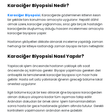
Karaciğer Biyopsisi Nedir?
Karaciğer Biyopsisi
; Karaciğerde gözlemlenen kitlenin kesin
bir şekilde tanı konulması amacıyla uygulanır. Hepatit dâhil
olmak üzere, karaciğer yağlanması, siroz gibi birçok hastalığın
karaciğerde oluşturmuş olduğu hasarın incelenmesi amacıyla
karaciğer biyopsisi yapılır.
Hastanın şikâyetleri dikkate alınarak inceleme yapıldığı zaman
herhangi bir kitleye rastlandığı zaman biyopsi ile tanı netleştirilir.
Karaciğer Biyopsisi Nasıl Yapılır?
Yapılacak işlem öncesinde hastanın yaklaşık altı saat
öncesinde aç kalması gerekir. Biyopsi yapılması gereken deri
antiseptik ile temizlenerek karaciğer biyopsisi için hazır hale
getirilir. Hasta sırt üstü yatırılarak iğnenin gireceği bölüme lokal
anestezi uygulanır.
İlgili bölüme küçük bir kesi atılarak iğne biyopsisi karaciğerden
alınan dokuya ulaşana kadar tüm aşaması takip edilir.
Ardından dokudan bir örnek alınır. İşlem tamamlandıktan
sonra hasta bir gece hastanede gözlem altında tutulur. Gerekli
kontrollerin yapılmasının ardından evine gidebilir.