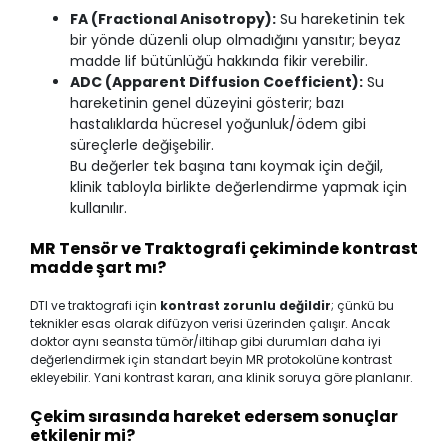
FA (Fractional Anisotropy):
Su hareketinin tek
bir yönde düzenli olup olmadığını yansıtır; beyaz
madde lif bütünlüğü hakkında fikir verebilir.
ADC (Apparent Diffusion Coefficient):
Su
hareketinin genel düzeyini gösterir; bazı
hastalıklarda hücresel yoğunluk/ödem gibi
süreçlerle değişebilir.
Bu değerler tek başına tanı koymak için değil,
klinik tabloyla birlikte değerlendirme yapmak için
kullanılır.
MR Tensör ve Traktografi çekiminde kontrast
madde şart mı?
DTI ve traktografi için
kontrast zorunlu değildir
; çünkü bu
teknikler esas olarak difüzyon verisi üzerinden çalışır. Ancak
doktor aynı seansta tümör/iltihap gibi durumları daha iyi
değerlendirmek için standart beyin MR protokolüne kontrast
ekleyebilir. Yani kontrast kararı, ana klinik soruya göre planlanır.
Çekim sırasında hareket edersem sonuçlar
etkilenir mi?