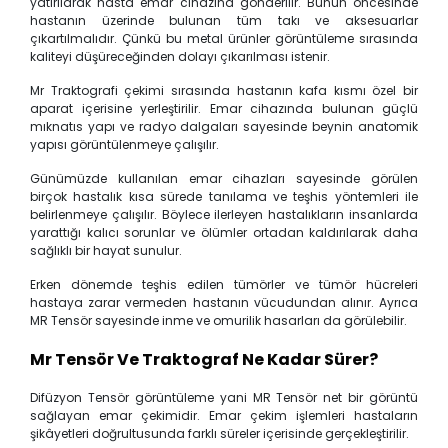
yatırılarak hasta emar cihazına gönderilir. Bunun öncesinde
hastanın üzerinde bulunan tüm takı ve aksesuarlar
çıkartılmalıdır. Çünkü bu metal ürünler görüntüleme sırasında
kaliteyi düşüreceğinden dolayı çıkarılması istenir.
Mr Traktografi çekimi sırasında hastanın kafa kısmı özel bir
aparat içerisine yerleştirilir. Emar cihazında bulunan güçlü
mıknatıs yapı ve radyo dalgaları sayesinde beynin anatomik
yapısı görüntülenmeye çalışılır.
Günümüzde kullanılan emar cihazları sayesinde görülen
birçok hastalık kısa sürede tanılama ve teşhis yöntemleri ile
belirlenmeye çalışılır. Böylece ilerleyen hastalıkların insanlarda
yarattığı kalıcı sorunlar ve ölümler ortadan kaldırılarak daha
sağlıklı bir hayat sunulur.
Erken dönemde teşhis edilen tümörler ve tümör hücreleri
hastaya zarar vermeden hastanın vücudundan alınır. Ayrıca
MR Tensör sayesinde inme ve omurilik hasarları da görülebilir.
Mr Tensör Ve Traktograf Ne Kadar Sürer?
Difüzyon Tensör görüntüleme yani MR Tensör net bir görüntü
sağlayan emar çekimidir. Emar çekim işlemleri hastaların
şikâyetleri doğrultusunda farklı süreler içerisinde gerçekleştirilir.