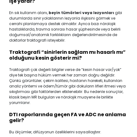
işe yarar?
En sık kullanım alanı,
beyin tümörleri veya lezyonları
gibi
durumlarda sinir yolaklarının lezyonla ilişkisini görmek ve
cerrahi planlamaya destek olmaktır. Ayrıca bazı nörolojik
hastalıklarda, travma sonrası hasar şüphesinde veya belirli
doğumsal/anatomik farklılıkların değerlendirilmesinde de
doktorlar traktografi isteyebilir.
Traktografi “sinirlerin sağlam mı hasarlı mı”
olduğunu kesin gösterir mi?
Traktografi çok değerli bilgiler verse de “kesin hasar var/yok”
diye tek başına hüküm vermek her zaman doğru değildir.
Çünkü görüntüler; çekim kalitesi, hastanın hareketi, kullanılan
analiz yöntemi ve ödem/tümör gibi dokuların lifleri itmesi veya
sıkıştırması gibi faktörlerden etkilenebilir. Bu nedenle sonuçlar,
klasik beyin MR bulguları ve nörolojik muayene ile birlikte
yorumlanır.
DTI raporlarında geçen FA ve ADC ne anlama
gelir?
Bu ölçümler, difüzyonun özelliklerini sayısallaştırır.