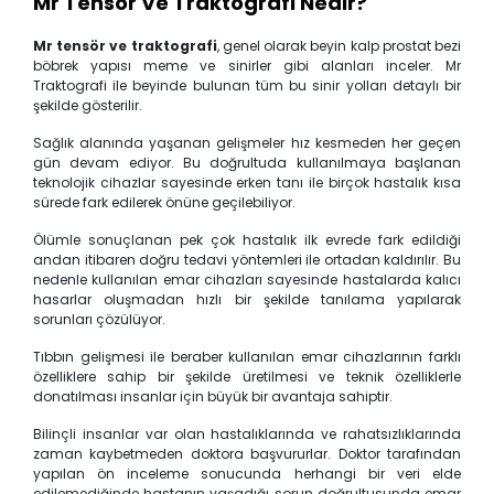
Mr Tensör Ve Traktografi Nedir?
Mr tensör ve traktografi
, genel olarak beyin kalp prostat bezi
böbrek yapısı meme ve sinirler gibi alanları inceler. Mr
Traktografi ile beyinde bulunan tüm bu sinir yolları detaylı bir
şekilde gösterilir.
Sağlık alanında yaşanan gelişmeler hız kesmeden her geçen
gün devam ediyor. Bu doğrultuda kullanılmaya başlanan
teknolojik cihazlar sayesinde erken tanı ile birçok hastalık kısa
sürede fark edilerek önüne geçilebiliyor.
Ölümle sonuçlanan pek çok hastalık ilk evrede fark edildiği
andan itibaren doğru tedavi yöntemleri ile ortadan kaldırılır. Bu
nedenle kullanılan emar cihazları sayesinde hastalarda kalıcı
hasarlar oluşmadan hızlı bir şekilde tanılama yapılarak
sorunları çözülüyor.
Tıbbın gelişmesi ile beraber kullanılan emar cihazlarının farklı
özelliklere sahip bir şekilde üretilmesi ve teknik özelliklerle
donatılması insanlar için büyük bir avantaja sahiptir.
Bilinçli insanlar var olan hastalıklarında ve rahatsızlıklarında
zaman kaybetmeden doktora başvururlar. Doktor tarafından
yapılan ön inceleme sonucunda herhangi bir veri elde
edilemediğinde hastanın yaşadığı sorun doğrultusunda emar