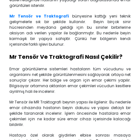
görüntüleri istenilir.
Mr Tensör ve Traktografi
bünyesine kattığı yeni teknik
gelişmelerle sık bir şekilde kullanılır. Beyin birçok sinir
hücresinden meydana geldiği için bu sinirler birbirlerine
aksiyon adı verilen yapılar ile bağlanmıştır. Bu nedenle beyin
karmaşık bir yapıya sahiptir. Çünkü her bölgenin kendi
içerisinde farklı işlevi bulunur.
Mr Tensör Ve Traktografi Nasıl Çekilir?
Emar görüntüleme sistemleri hastaların tüm vücudunu ve
organlarını net şekilde görüntülenmesini sağlayarak ortaya net
sonuçlar çıkarır. Her bölge ve organ için emar çekimi yapılır.
Bilgisayar ortamına aktarılan emar çekimleri vücudun kesitlere
ayrılmış hali ile incelenir.
Mr Tensör ile MR Traktografi beynin yapısı ile ilgilenir. Bu nedenle
emar cihazında hastanın beyin dokusu ve yapısı detaylı bir
şekilde taranarak incelenir. İşlem öncesinde hastalara emar
çekimleri için ne kadar süre emar cihazı içerisinde kalacağı
bildirilir.
Hastaya özel olarak giydirilen elbise sonrası masaya