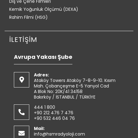
Diş ve Çene Filmleri
Kemik Yoğunluk Ölçümü (DEXA)
Rahim Filmi (HSG)
İLETİŞİM
Avrupa Yakası Şube
Adres:
Ataköy Towers Ataköy 7-8-9-10. Kısım
Mah. Çobançeşme E-5 Yanyol Cad
A Blok No: 20K/41 34158
Bakırköy / İSTANBUL / TÜRKİYE
444 1 800
+90 212 476 7 476
+90 532 446 04 76
Mail:
info@hsmradyoloji.com