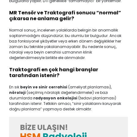
bulgularla yapılır; DTI genellikle “tamamlayıcı” bir yöntemdir.
MR Tensör ve Traktografi sonucu “normal”
çıkarsa ne anlama gelir?
Normal sonuç, incelenen yolaklarda belirgin bir anormallik
saptanmadığını düşündürür; bu olumlu bir bulgudur. Ancak
bazı fonksiyonel şikâyetler veya erken dönem değişiklikler her
zaman bu teknikle yakalanamayabilir. Bu nedenle sonuç,
nöroloji veya beyin cerrahisi uzmanının klinik
değerlendirmesiyle birlikte ele alınmalıdır.
Traktografi en çok hangi branşlar
tarafından istenir?
En sık
beyin ve sinir cerrahisi
(ameliyat planlaması),
nöroloji
(seçilmiş nörolojik değerlendirmeler) ve bazı
durumlarda
radyasyon onkolojisi
(tedavi planlaması)
tarafından istenir. Tetkikin amacı, “sinir yolaklarını koruyarak
doğru planlama” yapmaya destek olmaktır.
BIZE ULAŞIN!
HSM
Radyoloji