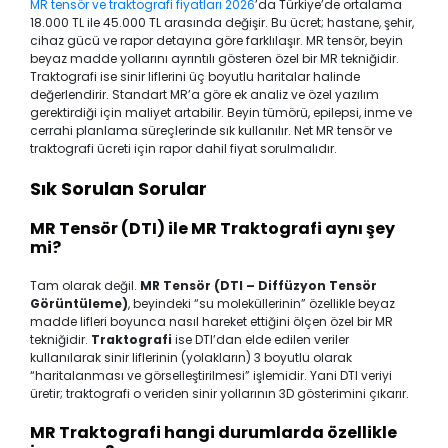
MR tensör ve traktografi fiyatları 2026
’da Türkiye’de ortalama
18.000 TL ile 45.000 TL arasında değişir. Bu ücret; hastane, şehir,
cihaz gücü ve rapor detayına göre farklılaşır. MR tensör, beyin
beyaz madde yollarını ayrıntılı gösteren özel bir MR tekniğidir.
Traktografi ise sinir liflerini üç boyutlu haritalar halinde
değerlendirir. Standart MR’a göre ek analiz ve özel yazılım
gerektirdiği için maliyet artabilir. Beyin tümörü, epilepsi, inme ve
cerrahi planlama süreçlerinde sık kullanılır. Net MR tensör ve
traktografi ücreti için rapor dahil fiyat sorulmalıdır.
Sık Sorulan Sorular
MR Tensör (DTI) ile MR Traktografi aynı şey
mi?
Tam olarak değil.
MR Tensör (DTI – Diffüzyon Tensör
Görüntüleme)
, beyindeki “su moleküllerinin” özellikle beyaz
madde lifleri boyunca nasıl hareket ettiğini ölçen özel bir MR
tekniğidir.
Traktografi
ise DTI’dan elde edilen veriler
kullanılarak sinir liflerinin (yolakların) 3 boyutlu olarak
“haritalanması ve görselleştirilmesi” işlemidir. Yani DTI veriyi
üretir; traktografi o veriden sinir yollarının 3D gösterimini çıkarır.
MR Traktografi hangi durumlarda özellikle