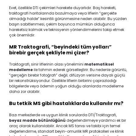
Evet, özellikle DTI çekimleri harekete duyarlıdır. Baş hareketi,
traktografi haritalarında bozulmaya veya liflerin “gerçekte
olmadığı halde” kesintili görünmesine neden olabilir. Bu yüzden
başın sabitlenmesi, çekim boyunca mümkün olduğunca
hareketsiz kalmak ve teknisyenin yönlendirmelerini takip etmek
çok önemlidir.
MR Traktografi, “beyindeki tüm yolları”
birebir gerçek şekliyle mi çizer?
Traktografi, sinir liflerinin olası yönelimini
matematiksel
modelleme
ile tahmin ederek görselleştirir. Bu nedenle görüntü,
“gerçeğin birebir fotoğrafı” değil; difüzyon verisine dayalı güçlü
bir rekonstrüksiyondur. Özellikle liflerin birbirini çaprazladığı
bölgelerde veya ödemin yoğun olduğu alanlarda modelleme
daha zor olabilir.
Bu tetkik MS gibi hastalıklarda kullanılır mı?
Bazı merkezlerde ve uygun klinik sorularda DTI/Traktografi,
beyaz madde bütünlüğünü
değerlendirmeye yardımcı ek bir
araç olarak kullanılabilir. Ancak MS tanısı ve takibi için temel
değerlendirme, standart beyin-omurilik MR protokolleri ve klinik