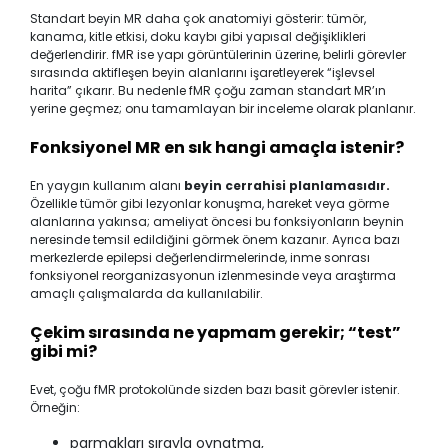
Standart beyin MR daha çok anatomiyi gösterir: tümör,
kanama, kitle etkisi, doku kaybı gibi yapısal değişiklikleri
değerlendirir. fMR ise yapı görüntülerinin üzerine, belirli görevler
sırasında aktifleşen beyin alanlarını işaretleyerek “işlevsel
harita” çıkarır. Bu nedenle fMR çoğu zaman standart MR’ın
yerine geçmez; onu tamamlayan bir inceleme olarak planlanır.
Fonksiyonel MR en sık hangi amaçla istenir?
En yaygın kullanım alanı
beyin cerrahisi planlamasıdır.
Özellikle tümör gibi lezyonlar konuşma, hareket veya görme
alanlarına yakınsa; ameliyat öncesi bu fonksiyonların beynin
neresinde temsil edildiğini görmek önem kazanır. Ayrıca bazı
merkezlerde epilepsi değerlendirmelerinde, inme sonrası
fonksiyonel reorganizasyonun izlenmesinde veya araştırma
amaçlı çalışmalarda da kullanılabilir.
Çekim sırasında ne yapmam gerekir; “test”
gibi mi?
Evet, çoğu fMR protokolünde sizden bazı basit görevler istenir.
Örneğin:
parmakları sırayla oynatma,