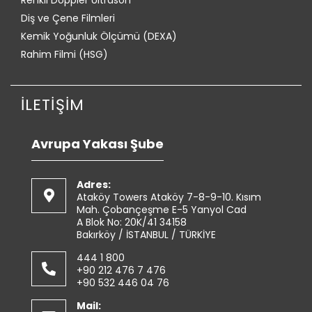
Diş ve Çene Filmleri
Kemik Yoğunluk Ölçümü (DEXA)
Rahim Filmi (HSG)
İLETİŞİM
Avrupa Yakası Şube
Adres:
Ataköy Towers Ataköy 7-8-9-10. Kısım
Mah. Çobançeşme E-5 Yanyol Cad
A Blok No: 20K/41 34158
Bakırköy / İSTANBUL / TÜRKİYE
444 1 800
+90 212 476 7 476
+90 532 446 04 76
Mail: