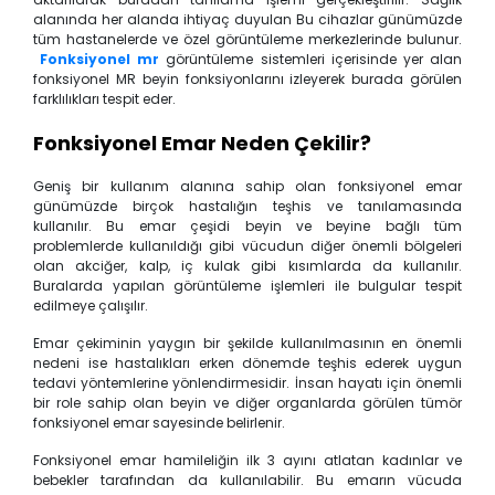
alanında her alanda ihtiyaç duyulan Bu cihazlar günümüzde
tüm hastanelerde ve özel görüntüleme merkezlerinde bulunur.
Fonksiyonel mr
görüntüleme sistemleri içerisinde yer alan
fonksiyonel MR beyin fonksiyonlarını izleyerek burada görülen
farklılıkları tespit eder.
Fonksiyonel Emar Neden Çekilir?
Geniş bir kullanım alanına sahip olan fonksiyonel emar
günümüzde birçok hastalığın teşhis ve tanılamasında
kullanılır. Bu emar çeşidi beyin ve beyine bağlı tüm
problemlerde kullanıldığı gibi vücudun diğer önemli bölgeleri
olan akciğer, kalp, iç kulak gibi kısımlarda da kullanılır.
Buralarda yapılan görüntüleme işlemleri ile bulgular tespit
edilmeye çalışılır.
Emar çekiminin yaygın bir şekilde kullanılmasının en önemli
nedeni ise hastalıkları erken dönemde teşhis ederek uygun
tedavi yöntemlerine yönlendirmesidir. İnsan hayatı için önemli
bir role sahip olan beyin ve diğer organlarda görülen tümör
fonksiyonel emar sayesinde belirlenir.
Fonksiyonel emar hamileliğin ilk 3 ayını atlatan kadınlar ve
bebekler tarafından da kullanılabilir. Bu emarın vücuda