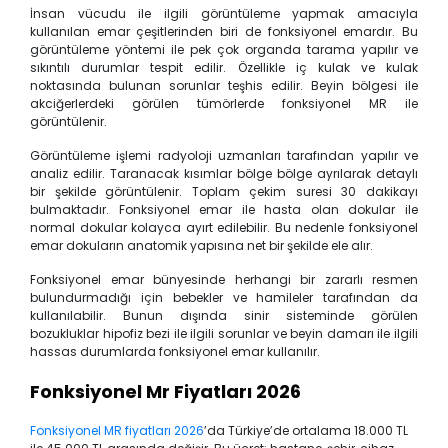
İnsan vücudu ile ilgili görüntüleme yapmak amacıyla
kullanılan emar çeşitlerinden biri de fonksiyonel emardır. Bu
görüntüleme yöntemi ile pek çok organda tarama yapılır ve
sıkıntılı durumlar tespit edilir. Özellikle iç kulak ve kulak
noktasında bulunan sorunlar teşhis edilir. Beyin bölgesi ile
akciğerlerdeki görülen tümörlerde fonksiyonel MR ile
görüntülenir.
Görüntüleme işlemi radyoloji uzmanları tarafından yapılır ve
analiz edilir. Taranacak kısımlar bölge bölge ayrılarak detaylı
bir şekilde görüntülenir. Toplam çekim suresi 30 dakikayı
bulmaktadır. Fonksiyonel emar ile hasta olan dokular ile
normal dokular kolayca ayırt edilebilir. Bu nedenle fonksiyonel
emar dokuların anatomik yapısına net bir şekilde ele alır.
Fonksiyonel emar bünyesinde herhangi bir zararlı resmen
bulundurmadığı için bebekler ve hamileler tarafından da
kullanılabilir. Bunun dışında sinir sisteminde görülen
bozukluklar hipofiz bezi ile ilgili sorunlar ve beyin damarı ile ilgili
hassas durumlarda fonksiyonel emar kullanılır.
Fonksiyonel Mr Fiyatları 2026
Fonksiyonel MR fiyatları 2026
’da Türkiye’de ortalama 18.000 TL