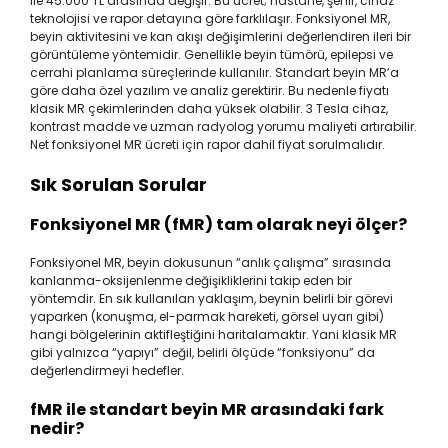
ile 45.000 TL arasında değişir. Bu ücret; hastane, şehir, cihaz
teknolojisi ve rapor detayına göre farklılaşır. Fonksiyonel MR,
beyin aktivitesini ve kan akışı değişimlerini değerlendiren ileri bir
görüntüleme yöntemidir. Genellikle beyin tümörü, epilepsi ve
cerrahi planlama süreçlerinde kullanılır. Standart beyin MR’a
göre daha özel yazılım ve analiz gerektirir. Bu nedenle fiyatı
klasik MR çekimlerinden daha yüksek olabilir. 3 Tesla cihaz,
kontrast madde ve uzman radyolog yorumu maliyeti artırabilir.
Net fonksiyonel MR ücreti için rapor dahil fiyat sorulmalıdır.
Sık Sorulan Sorular
Fonksiyonel MR (fMR) tam olarak neyi ölçer?
Fonksiyonel MR, beyin dokusunun “anlık çalışma” sırasında
kanlanma-oksijenlenme değişikliklerini takip eden bir
yöntemdir. En sık kullanılan yaklaşım, beynin belirli bir görevi
yaparken (konuşma, el-parmak hareketi, görsel uyarı gibi)
hangi bölgelerinin aktifleştiğini haritalamaktır. Yani klasik MR
gibi yalnızca “yapıyı” değil, belirli ölçüde “fonksiyonu” da
değerlendirmeyi hedefler.
fMR ile standart beyin MR arasındaki fark
nedir?