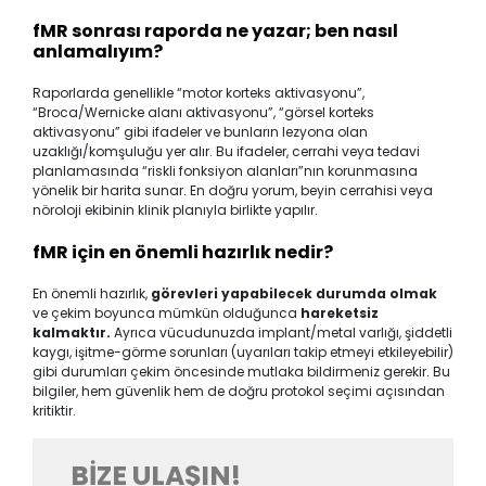
fMR sonrası raporda ne yazar; ben nasıl
anlamalıyım?
Raporlarda genellikle “motor korteks aktivasyonu”,
“Broca/Wernicke alanı aktivasyonu”, “görsel korteks
aktivasyonu” gibi ifadeler ve bunların lezyona olan
uzaklığı/komşuluğu yer alır. Bu ifadeler, cerrahi veya tedavi
planlamasında “riskli fonksiyon alanları”nın korunmasına
yönelik bir harita sunar. En doğru yorum, beyin cerrahisi veya
nöroloji ekibinin klinik planıyla birlikte yapılır.
fMR için en önemli hazırlık nedir?
En önemli hazırlık,
görevleri yapabilecek durumda olmak
ve çekim boyunca mümkün olduğunca
hareketsiz
kalmaktır.
Ayrıca vücudunuzda implant/metal varlığı, şiddetli
kaygı, işitme-görme sorunları (uyarıları takip etmeyi etkileyebilir)
gibi durumları çekim öncesinde mutlaka bildirmeniz gerekir. Bu
bilgiler, hem güvenlik hem de doğru protokol seçimi açısından
kritiktir.
BIZE ULAŞIN!