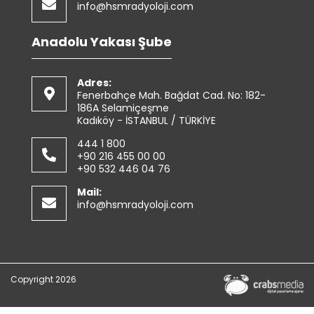
info@hsmradyoloji.com
Anadolu Yakası Şube
Adres:
Fenerbahçe Mah. Bağdat Cad. No: 182-
186A Selamiçeşme
Kadıköy - İSTANBUL / TÜRKİYE
444 1 800
+90 216 455 00 00
+90 532 446 04 76
Mail:
info@hsmradyoloji.com
Copyright 2026