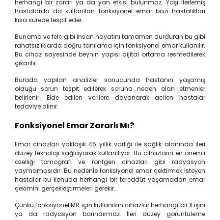
herhangi bir zararı ya da yan etkisi bulunmaz. Yaşı ilerlemiş
hastalarda da kullanılan fonksiyonel emar bazı hastalıkları
kısa sürede tespit eder.
Bunama ve felç gibi insan hayatını tamamen durduran bu gibi
rahatsızlıklarda doğru tanılama için fonksiyonel emar kullanılır.
Bu cihaz sayesinde beynin yapısı dijital ortama resmedilerek
çıkarılır.
Burada yapılan analizler sonucunda hastanın yaşamış
olduğu sorun tespit edilerek soruna neden olan etmenler
belirlenir. Elde edilen verilere dayanarak acilen hastalar
tedaviye alınır.
Fonksiyonel Emar Zararlı Mı?
Emar cihazları yaklaşık 45 yıllık varlığı ile sağlık alanında ileri
düzey teknoloji sağlayarak kullanılıyor. Bu cihazların en önemli
özelliği tomografi ve röntgen cihazları gibi radyasyon
yaymamasıdır. Bu nedenle fonksiyonel emar çektirmek isteyen
hastalar bu konuda herhangi bir tereddüt yaşamadan emar
çekimini gerçekleştirmeleri gerekir.
Çünkü fonksiyonel MR için kullanılan cihazlar herhangi bir X ışını
ya da radyasyon barındırmaz. İleri düzey görüntüleme