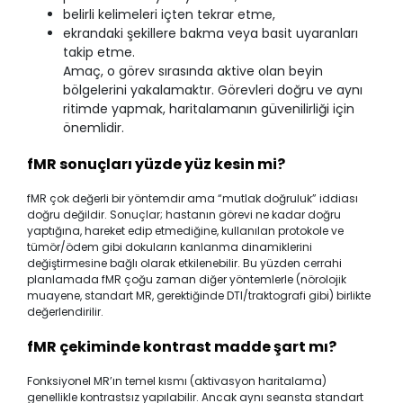
belirli kelimeleri içten tekrar etme,
ekrandaki şekillere bakma veya basit uyaranları
takip etme.
Amaç, o görev sırasında aktive olan beyin
bölgelerini yakalamaktır. Görevleri doğru ve aynı
ritimde yapmak, haritalamanın güvenilirliği için
önemlidir.
fMR sonuçları yüzde yüz kesin mi?
fMR çok değerli bir yöntemdir ama “mutlak doğruluk” iddiası
doğru değildir. Sonuçlar; hastanın görevi ne kadar doğru
yaptığına, hareket edip etmediğine, kullanılan protokole ve
tümör/ödem gibi dokuların kanlanma dinamiklerini
değiştirmesine bağlı olarak etkilenebilir. Bu yüzden cerrahi
planlamada fMR çoğu zaman diğer yöntemlerle (nörolojik
muayene, standart MR, gerektiğinde DTI/traktografi gibi) birlikte
değerlendirilir.
fMR çekiminde kontrast madde şart mı?
Fonksiyonel MR’ın temel kısmı (aktivasyon haritalama)
genellikle kontrastsız yapılabilir. Ancak aynı seansta standart