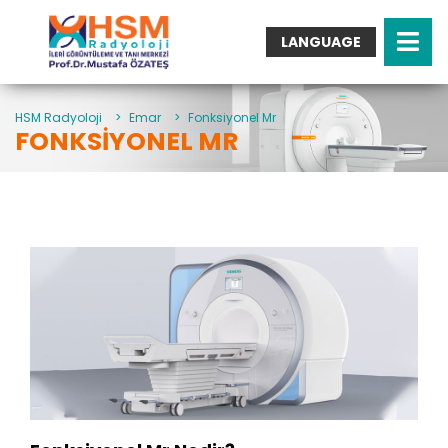
LANGUAGE
Turkish
English
Arabic
HSM Radyoloji
>
Emar
>
Fonksiyonel Mr
FONKSIYONEL MR
German
French
Italian
Spanish
Bulgarian