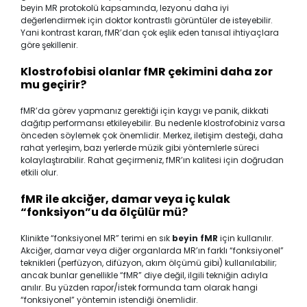
beyin MR protokolü kapsamında, lezyonu daha iyi
değerlendirmek için doktor kontrastlı görüntüler de isteyebilir.
Yani kontrast kararı, fMR’dan çok eşlik eden tanısal ihtiyaçlara
göre şekillenir.
Klostrofobisi olanlar fMR çekimini daha zor
mu geçirir?
fMR’da görev yapmanız gerektiği için kaygı ve panik, dikkati
dağıtıp performansı etkileyebilir. Bu nedenle klostrofobiniz varsa
önceden söylemek çok önemlidir. Merkez, iletişim desteği, daha
rahat yerleşim, bazı yerlerde müzik gibi yöntemlerle süreci
kolaylaştırabilir. Rahat geçirmeniz, fMR’ın kalitesi için doğrudan
etkili olur.
fMR ile akciğer, damar veya iç kulak
“fonksiyon”u da ölçülür mü?
Klinikte “fonksiyonel MR” terimi en sık
beyin fMR
için kullanılır.
Akciğer, damar veya diğer organlarda MR’ın farklı “fonksiyonel”
teknikleri (perfüzyon, difüzyon, akım ölçümü gibi) kullanılabilir;
ancak bunlar genellikle “fMR” diye değil, ilgili tekniğin adıyla
anılır. Bu yüzden rapor/istek formunda tam olarak hangi
“fonksiyonel” yöntemin istendiği önemlidir.