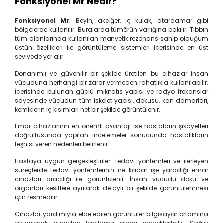
Fonksiyonel Mr Nedir?
Fonksiyonel Mr
; Beyin, akciğer, iç kulak, atardamar gibi
bölgelerde kullanılır. Buralarda tümörün varlığına bakılır. Tıbbın
tüm alanlarında kullanılan manyetik rezonans sahip olduğum
üstün özellikleri ile görüntüleme sistemleri içerisinde en üst
seviyede yer alır.
Donanımlı ve güvenilir bir şekilde üretilen bu cihazlar insan
vücuduna herhangi bir zarar vermeden rahatlıkla kullanılabilir.
İçerisinde bulunan güçlü mıknatıs yapısı ve radyo frekanslar
sayesinde vücudun tüm iskelet yapısı, dokusu, kan damarları,
kemiklerin iç kısımları net bir şekilde görüntülenir.
Emar cihazlarının en önemli avantajı ise hastaların şikâyetleri
doğrultusunda yapılan incelemeler sonucunda hastalıkların
teşhisi veren nedenleri belirlenir.
Hastaya uygun gerçekleştirilen tedavi yöntemleri ve ilerleyen
süreçlerde tedavi yöntemlerinin ne kadar işe yaradığı emar
cihazları aracılığı ile görüntülenir. İnsan vücudu doku ve
organları kesitlere ayrılarak detaylı bir şekilde görüntülenmesi
için resmedilir.
Cihazlar yardımıyla elde edilen görüntüler bilgisayar ortamına
aktarılarak buradan tanılama işlemi gerçekleştirilir. Sağlık