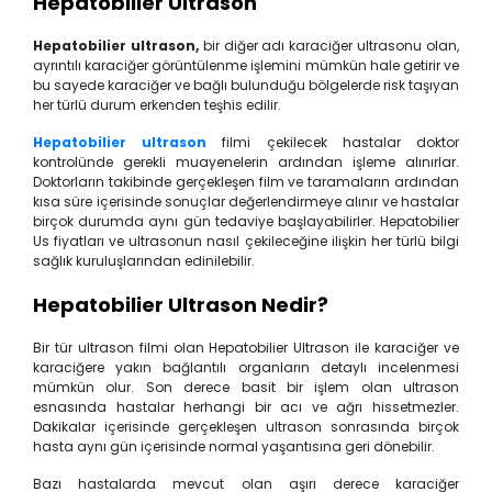
Hepatobilier Ultrason
Hepatobilier ultrason,
bir diğer adı karaciğer ultrasonu olan,
ayrıntılı karaciğer görüntülenme işlemini mümkün hale getirir ve
bu sayede karaciğer ve bağlı bulunduğu bölgelerde risk taşıyan
her türlü durum erkenden teşhis edilir.
Hepatobilier ultrason
filmi çekilecek hastalar doktor
kontrolünde gerekli muayenelerin ardından işleme alınırlar.
Doktorların takibinde gerçekleşen film ve taramaların ardından
kısa süre içerisinde sonuçlar değerlendirmeye alınır ve hastalar
birçok durumda aynı gün tedaviye başlayabilirler. Hepatobilier
Us fiyatları ve ultrasonun nasıl çekileceğine ilişkin her türlü bilgi
sağlık kuruluşlarından edinilebilir.
Hepatobilier Ultrason Nedir?
Bir tür ultrason filmi olan Hepatobilier Ultrason ile karaciğer ve
karaciğere yakın bağlantılı organların detaylı incelenmesi
mümkün olur. Son derece basit bir işlem olan ultrason
esnasında hastalar herhangi bir acı ve ağrı hissetmezler.
Dakikalar içerisinde gerçekleşen ultrason sonrasında birçok
hasta aynı gün içerisinde normal yaşantısına geri dönebilir.
Bazı hastalarda mevcut olan aşırı derece karaciğer