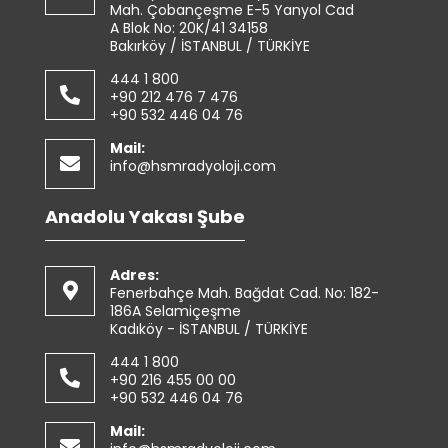
Mah. Çobançeşme E-5 Yanyol Cad
A Blok No: 20K/41 34158
Bakırköy / İSTANBUL / TÜRKİYE
444 1 800
+90 212 476 7 476
+90 532 446 04 76
Mail:
info@hsmradyoloji.com
Anadolu Yakası Şube
Adres:
Fenerbahçe Mah. Bağdat Cad. No: 182-
186A Selamiçeşme
Kadıköy - İSTANBUL / TÜRKİYE
444 1 800
+90 216 455 00 00
+90 532 446 04 76
Mail: