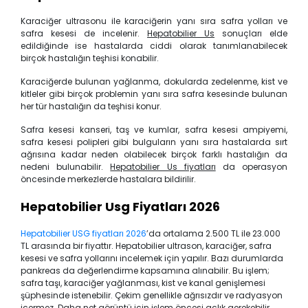
Karaciğer ultrasonu ile karaciğerin yanı sıra safra yolları ve
safra kesesi de incelenir.
Hepatobilier Us
sonuçları elde
edildiğinde ise hastalarda ciddi olarak tanımlanabilecek
birçok hastalığın teşhisi konabilir.
Karaciğerde bulunan yağlanma, dokularda zedelenme, kist ve
kitleler gibi birçok problemin yanı sıra safra kesesinde bulunan
her tür hastalığın da teşhisi konur.
Safra kesesi kanseri, taş ve kumlar, safra kesesi ampiyemi,
safra kesesi polipleri gibi bulguların yanı sıra hastalarda sırt
ağrısına kadar neden olabilecek birçok farklı hastalığın da
nedeni bulunabilir.
Hepatobilier Us fiyatları
da operasyon
öncesinde merkezlerde hastalara bildirilir.
Hepatobilier Usg Fiyatları 2026
Hepatobilier USG fiyatları 2026
’da ortalama 2.500 TL ile 23.000
TL arasında bir fiyattır. Hepatobilier ultrason, karaciğer, safra
kesesi ve safra yollarını incelemek için yapılır. Bazı durumlarda
pankreas da değerlendirme kapsamına alınabilir. Bu işlem;
safra taşı, karaciğer yağlanması, kist ve kanal genişlemesi
şüphesinde istenebilir. Çekim genellikle ağrısızdır ve radyasyon
içermez. Daha net görüntü için işlem öncesi açlık gerekebilir.