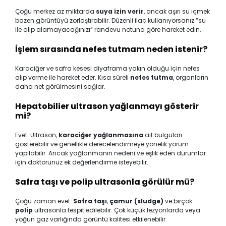
Çoğu merkez az miktarda
suya izin verir
, ancak aşırı su içmek
bazen görüntüyü zorlaştırabilir. Düzenli ilaç kullanıyorsanız “su
ile alıp alamayacağınızı” randevu notuna göre hareket edin.
İşlem sırasında nefes tutmam neden istenir?
Karaciğer ve safra kesesi diyaframa yakın olduğu için nefes
alıp verme ile hareket eder. Kısa süreli
nefes tutma
, organların
daha net görülmesini sağlar.
Hepatobilier ultrason yağlanmayı gösterir
mi?
Evet. Ultrason,
karaciğer yağlanmasına
ait bulguları
gösterebilir ve genellikle derecelendirmeye yönelik yorum
yapılabilir. Ancak yağlanmanın nedeni ve eşlik eden durumlar
için doktorunuz ek değerlendirme isteyebilir.
Safra taşı ve polip ultrasonla görülür mü?
Çoğu zaman evet.
Safra taşı
,
çamur (sludge)
ve birçok
polip
ultrasonla tespit edilebilir. Çok küçük lezyonlarda veya
yoğun gaz varlığında görüntü kalitesi etkilenebilir.