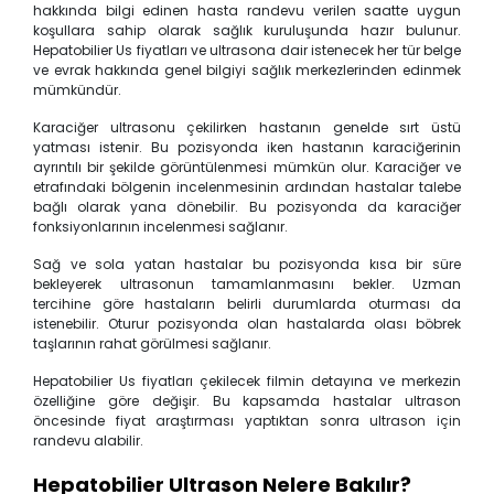
hakkında bilgi edinen hasta randevu verilen saatte uygun
koşullara sahip olarak sağlık kuruluşunda hazır bulunur.
Hepatobilier Us fiyatları ve ultrasona dair istenecek her tür belge
ve evrak hakkında genel bilgiyi sağlık merkezlerinden edinmek
mümkündür.
Karaciğer ultrasonu çekilirken hastanın genelde sırt üstü
yatması istenir. Bu pozisyonda iken hastanın karaciğerinin
ayrıntılı bir şekilde görüntülenmesi mümkün olur. Karaciğer ve
etrafındaki bölgenin incelenmesinin ardından hastalar talebe
bağlı olarak yana dönebilir. Bu pozisyonda da karaciğer
fonksiyonlarının incelenmesi sağlanır.
Sağ ve sola yatan hastalar bu pozisyonda kısa bir süre
bekleyerek ultrasonun tamamlanmasını bekler. Uzman
tercihine göre hastaların belirli durumlarda oturması da
istenebilir. Oturur pozisyonda olan hastalarda olası böbrek
taşlarının rahat görülmesi sağlanır.
Hepatobilier Us fiyatları çekilecek filmin detayına ve merkezin
özelliğine göre değişir. Bu kapsamda hastalar ultrason
öncesinde fiyat araştırması yaptıktan sonra ultrason için
randevu alabilir.
Hepatobilier Ultrason Nelere Bakılır?