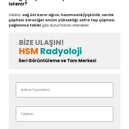
istenir?
Sıklıkla;
sağ üst karın ağrısı
,
hazımsızlık/şişkinlik
,
sarılık
şüphesi
,
karaciğer enzim yüksekliği
,
safra taşı şüphesi
,
yağlanma takibi
gibi durumlarda istenebilir.
BIZE ULAŞIN!
HSM
Radyoloji
İleri Görüntüleme ve Tanı Merkezi