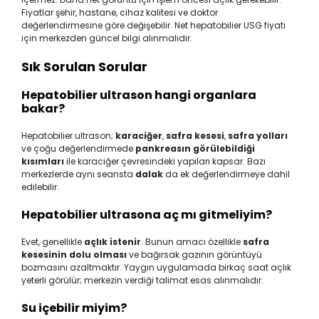
Fiyatlar şehir, hastane, cihaz kalitesi ve doktor
değerlendirmesine göre değişebilir. Net hepatobilier USG fiyatı
için merkezden güncel bilgi alınmalıdır.
Sık Sorulan Sorular
Hepatobilier ultrason hangi organlara
bakar?
Hepatobilier ultrason;
karaciğer
,
safra kesesi
,
safra yolları
ve çoğu değerlendirmede
pankreasın görülebildiği
kısımları
ile karaciğer çevresindeki yapıları kapsar. Bazı
merkezlerde aynı seansta
dalak
da ek değerlendirmeye dahil
edilebilir.
Hepatobilier ultrasona aç mı gitmeliyim?
Evet, genellikle
açlık istenir
. Bunun amacı özellikle
safra
kesesinin dolu olması
ve bağırsak gazının görüntüyü
bozmasını azaltmaktır. Yaygın uygulamada birkaç saat açlık
yeterli görülür; merkezin verdiği talimat esas alınmalıdır.
Su içebilir miyim?