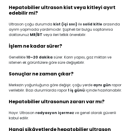
Hepatobilier ultrason kist veya kitleyi ayırt
edebilir mi?
Ultrason çoğu durumda
kist (içi sıvı)
ile
solid kitle
arasında
ayrım yapmada yardımcıdır. Şüpheli bir bulgu saptanırsa
doktorunuz
MR/BT
veya ileri tetkik önerebilir.
İşlem ne kadar sürer?
Genellikle
10–20 dakika
sürer. Karın yapısı, gaz miktarı ve
istenen ek görüntülere göre süre değişebilir.
Sonuçlar ne zaman çıkar?
Merkezin yoğunluğuna göre değişir; çoğu yerde
aynı gün
rapor
verilebilir. Bazı durumlarda rapor
1 iş günü
içinde hazırlanabilir.
Hepatobilier ultrasonun zararı var mı?
Hayır. Ultrason
radyasyon içermez
ve genel olarak güvenli
kabul edilir.
Hangi şikâyetlerde hepatobilier ultrason