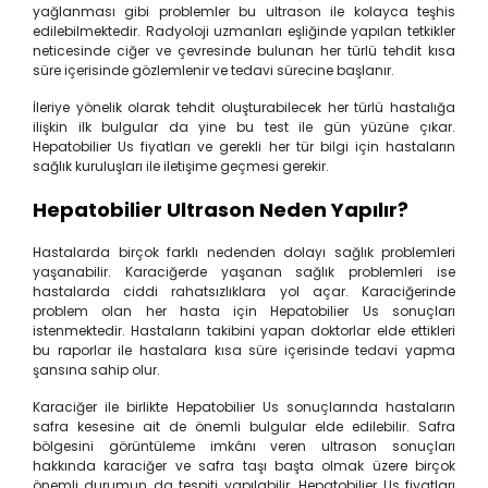
yağlanması gibi problemler bu ultrason ile kolayca teşhis
edilebilmektedir. Radyoloji uzmanları eşliğinde yapılan tetkikler
neticesinde ciğer ve çevresinde bulunan her türlü tehdit kısa
süre içerisinde gözlemlenir ve tedavi sürecine başlanır.
İleriye yönelik olarak tehdit oluşturabilecek her türlü hastalığa
ilişkin ilk bulgular da yine bu test ile gün yüzüne çıkar.
Hepatobilier Us fiyatları ve gerekli her tür bilgi için hastaların
sağlık kuruluşları ile iletişime geçmesi gerekir.
Hepatobilier Ultrason Neden Yapılır?
Hastalarda birçok farklı nedenden dolayı sağlık problemleri
yaşanabilir. Karaciğerde yaşanan sağlık problemleri ise
hastalarda ciddi rahatsızlıklara yol açar. Karaciğerinde
problem olan her hasta için Hepatobilier Us sonuçları
istenmektedir. Hastaların takibini yapan doktorlar elde ettikleri
bu raporlar ile hastalara kısa süre içerisinde tedavi yapma
şansına sahip olur.
Karaciğer ile birlikte Hepatobilier Us sonuçlarında hastaların
safra kesesine ait de önemli bulgular elde edilebilir. Safra
bölgesini görüntüleme imkânı veren ultrason sonuçları
hakkında karaciğer ve safra taşı başta olmak üzere birçok
önemli durumun da tespiti yapılabilir. Hepatobilier Us fiyatları