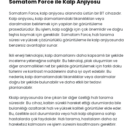
Somatom Force ile Kalp Anjiyosu
Somatom Force, kalp anjiyosu alanında üstün bir BT cihazıdır.
Kalp anjiyosu, kalp damarlarındaki tıkanıklıkları veya
daralmaları belirlemek için yapılan bir görüntüleme
prosedürüdür. Bu işlem, kalp sağlığı için çok önemlidir ve doğru
teşhis koymak için gereklidir. Somatom Force, hızlı tarama
süresi ve yüksek çözünürlüklü görüntüleme ile kalp anjiyosunda
benzersiz avantajlar sunar.
İkili enerji teknolojisi, kalp damarlarını daha kapsamlı bir şekilde
inceleme yeteneğine sahiptir. Bu teknoloji, plak oluşumları ve
diğer anormallikleri net bir şekilde görüntülemek için farklı doku
türlerini ve kontrast maddelerini daha iyi ayırt edebilir. Bu
nedenle, kalp damarlarındaki tıkanıklıklar veya daralmalar
doğru bir şekilde bulunabilir ve daha etkili bir tedavi
planlanabilir.
Kkalp anjiyosunda öne çıkan bir diğer özelliği hızlı tarama
süresidir. Bu cihaz, kalbin sürekli hareket ettiği durumlarda bile
bulanıklığı azaltarak hızlı ve yüksek kaliteli görüntüler elde eder.
Bu, özellikle acil durumlarda veya hızlı kalp atışlarına sahip
hastalarda çok faydalıdır. Hızlı tarama, hastaların daha az
hareketsiz kalmasını ve işlem süresini kısaltmasını gerektirir.