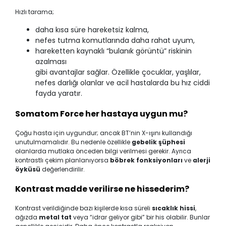
Hızlı tarama;
daha kısa süre hareketsiz kalma,
nefes tutma komutlarında daha rahat uyum,
hareketten kaynaklı “bulanık görüntü” riskinin
azalması
gibi avantajlar sağlar. Özellikle çocuklar, yaşlılar,
nefes darlığı olanlar ve acil hastalarda bu hız ciddi
fayda yaratır.
Somatom Force her hastaya uygun mu?
Çoğu hasta için uygundur; ancak BT’nin X-ışını kullandığı
unutulmamalıdır. Bu nedenle özellikle
gebelik şüphesi
olanlarda mutlaka önceden bilgi verilmesi gerekir. Ayrıca
kontrastlı çekim planlanıyorsa
böbrek fonksiyonları
ve
alerji
öyküsü
değerlendirilir.
Kontrast madde verilirse ne hissederim?
Kontrast verildiğinde bazı kişilerde kısa süreli
sıcaklık hissi
,
ağızda
metal tat
veya “idrar geliyor gibi” bir his olabilir. Bunlar