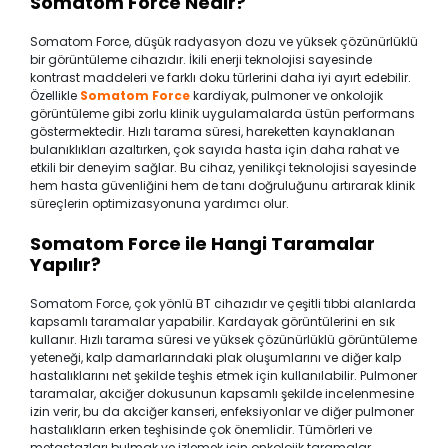
Somatom Force Nedir?
Somatom Force, düşük radyasyon dozu ve yüksek çözünürlüklü
bir görüntüleme cihazıdır. İkili enerji teknolojisi sayesinde
kontrast maddeleri ve farklı doku türlerini daha iyi ayırt edebilir.
Özellikle
Somatom Force
kardiyak, pulmoner ve onkolojik
görüntüleme gibi zorlu klinik uygulamalarda üstün performans
göstermektedir. Hızlı tarama süresi, hareketten kaynaklanan
bulanıklıkları azaltırken, çok sayıda hasta için daha rahat ve
etkili bir deneyim sağlar. Bu cihaz, yenilikçi teknolojisi sayesinde
hem hasta güvenliğini hem de tanı doğruluğunu artırarak klinik
süreçlerin optimizasyonuna yardımcı olur.
Somatom Force ile Hangi Taramalar
Yapılır?
Somatom Force, çok yönlü BT cihazıdır ve çeşitli tıbbi alanlarda
kapsamlı taramalar yapabilir. Kardayak görüntülerini en sık
kullanır. Hızlı tarama süresi ve yüksek çözünürlüklü görüntüleme
yeteneği, kalp damarlarındaki plak oluşumlarını ve diğer kalp
hastalıklarını net şekilde teşhis etmek için kullanılabilir. Pulmoner
taramalar, akciğer dokusunun kapsamlı şekilde incelenmesine
izin verir, bu da akciğer kanseri, enfeksiyonlar ve diğer pulmoner
hastalıkların erken teşhisinde çok önemlidir. Tümörleri ve
metastazları bulmak ve izlemek için onkolojik taramalar