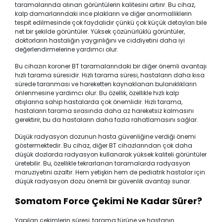
taramalarında alınan görüntülerin kalitesini artırır. Bu cihaz,
kalp damarlarındaki ince plakların ve diğer anormalliklerin
tespit edilmesinde çok faydalıdır çünkü çok küçük detayları bile
net bir şekilde görüntüler. Yüksek çözünürlüklü görüntüler,
doktorların hastalığın yaygınlığını ve ciddiyetini daha iyi
değerlendirmelerine yardımcı olur.
Bu cihazın koroner BT taramalarındaki bir diğer önemli avantajı
hızlı tarama süresidir. Hızlı tarama süresi, hastaların daha kısa
sürede taranması ve hareketten kaynaklanan bulanıklıkların
önlenmesine yardımcı olur. Bu özellik, özellikle hızlı kalp
atışlarına sahip hastalarda çok önemlidir. Hızlı tarama,
hastaların tarama sırasında daha az hareketsiz kalmasını
gerektirir, bu da hastaların daha fazla rahatlamasını sağlar.
Düşük radyasyon dozunun hasta güvenliğine verdiği önemi
göstermektedir. Bu cihaz, diğer BT cihazlarından çok daha
düşük dozlarda radyasyon kullanarak yüksek kaliteli görüntüler
üretebilir. Bu, özellikle tekrarlanan taramalarda radyasyon
maruziyetini azaltır. Hem yetişkin hem de pediatrik hastalar için
düşük radyasyon dozu önemli bir güvenlik avantajı sunar.
Somatom Force Çekimi Ne Kadar Sürer?
Yapılan çekimlerin süresi, tarama türüne ve hastanın