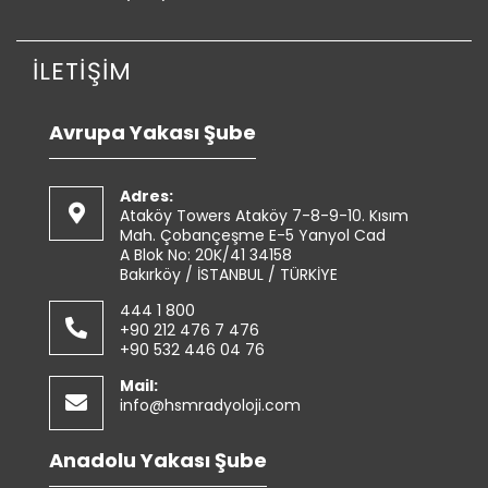
İLETİŞİM
Avrupa Yakası Şube
Adres:
Ataköy Towers Ataköy 7-8-9-10. Kısım
Mah. Çobançeşme E-5 Yanyol Cad
A Blok No: 20K/41 34158
Bakırköy / İSTANBUL / TÜRKİYE
444 1 800
+90 212 476 7 476
+90 532 446 04 76
Mail:
info@hsmradyoloji.com
Anadolu Yakası Şube