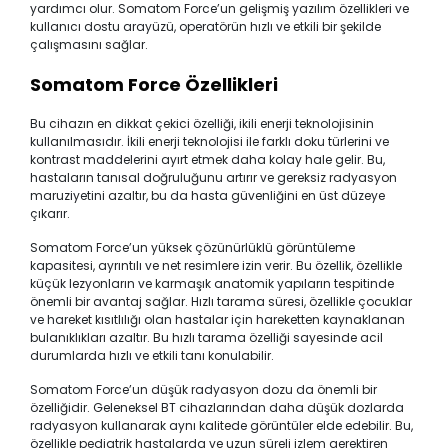
yardımcı olur. Somatom Force’un gelişmiş yazılım özellikleri ve
kullanıcı dostu arayüzü, operatörün hızlı ve etkili bir şekilde
çalışmasını sağlar.
Somatom Force Özellikleri
Bu cihazın en dikkat çekici özelliği, ikili enerji teknolojisinin
kullanılmasıdır. İkili enerji teknolojisi ile farklı doku türlerini ve
kontrast maddelerini ayırt etmek daha kolay hale gelir. Bu,
hastaların tanısal doğruluğunu artırır ve gereksiz radyasyon
maruziyetini azaltır, bu da hasta güvenliğini en üst düzeye
çıkarır.
Somatom Force’un yüksek çözünürlüklü görüntüleme
kapasitesi, ayrıntılı ve net resimlere izin verir. Bu özellik, özellikle
küçük lezyonların ve karmaşık anatomik yapıların tespitinde
önemli bir avantaj sağlar. Hızlı tarama süresi, özellikle çocuklar
ve hareket kısıtlılığı olan hastalar için hareketten kaynaklanan
bulanıklıkları azaltır. Bu hızlı tarama özelliği sayesinde acil
durumlarda hızlı ve etkili tanı konulabilir.
Somatom Force’un düşük radyasyon dozu da önemli bir
özelliğidir. Geleneksel BT cihazlarından daha düşük dozlarda
radyasyon kullanarak aynı kalitede görüntüler elde edebilir. Bu,
özellikle pediatrik hastalarda ve uzun süreli izlem gerektiren