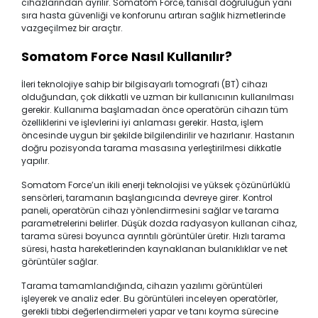
cihazlarından ayrılır. Somatom Force, tanısal doğruluğun yanı
sıra hasta güvenliği ve konforunu artıran sağlık hizmetlerinde
vazgeçilmez bir araçtır.
Somatom Force Nasıl Kullanılır?
İleri teknolojiye sahip bir bilgisayarlı tomografi (BT) cihazı
olduğundan, çok dikkatli ve uzman bir kullanıcının kullanılması
gerekir. Kullanıma başlamadan önce operatörün cihazın tüm
özelliklerini ve işlevlerini iyi anlaması gerekir. Hasta, işlem
öncesinde uygun bir şekilde bilgilendirilir ve hazırlanır. Hastanın
doğru pozisyonda tarama masasına yerleştirilmesi dikkatle
yapılır.
Somatom Force’un ikili enerji teknolojisi ve yüksek çözünürlüklü
sensörleri, taramanın başlangıcında devreye girer. Kontrol
paneli, operatörün cihazı yönlendirmesini sağlar ve tarama
parametrelerini belirler. Düşük dozda radyasyon kullanan cihaz,
tarama süresi boyunca ayrıntılı görüntüler üretir. Hızlı tarama
süresi, hasta hareketlerinden kaynaklanan bulanıklıklar ve net
görüntüler sağlar.
Tarama tamamlandığında, cihazın yazılımı görüntüleri
işleyerek ve analiz eder. Bu görüntüleri inceleyen operatörler,
gerekli tıbbi değerlendirmeleri yapar ve tanı koyma sürecine