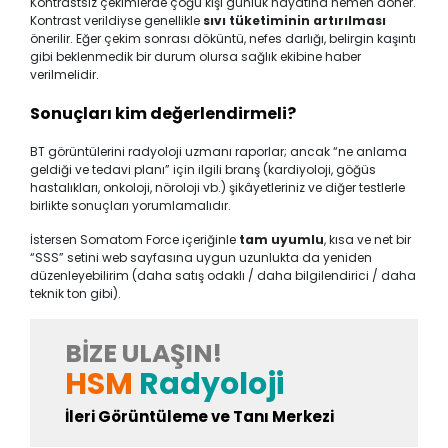
Kontrastsız çekimlerde çoğu kişi günlük hayatına hemen döner.
Kontrast verildiyse genellikle
sıvı tüketiminin artırılması
önerilir. Eğer çekim sonrası döküntü, nefes darlığı, belirgin kaşıntı
gibi beklenmedik bir durum olursa sağlık ekibine haber
verilmelidir.
Sonuçları kim değerlendirmeli?
BT görüntülerini radyoloji uzmanı raporlar; ancak “ne anlama
geldiği ve tedavi planı” için ilgili branş (kardiyoloji, göğüs
hastalıkları, onkoloji, nöroloji vb.) şikâyetleriniz ve diğer testlerle
birlikte sonuçları yorumlamalıdır.
İstersen Somatom Force içeriğinle
tam uyumlu
, kısa ve net bir
“SSS” setini web sayfasına uygun uzunlukta da yeniden
düzenleyebilirim (daha satış odaklı / daha bilgilendirici / daha
teknik ton gibi).
BIZE ULAŞIN!
HSM
Radyoloji
İleri Görüntüleme ve Tanı Merkezi