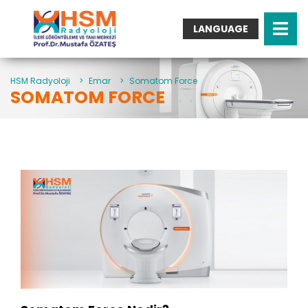
LANGUAGE
Turkish
English
Arabic
HSM Radyoloji
>
Emar
>
Somatom Force
SOMATOM FORCE
German
French
Italian
Spanish
Bulgarian