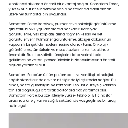
kronik hastalıklarda önemli bir avantaj sağlar. Somatom Force,
yüksek vücut kitle indeksine sahip hastalar da dahil olmak
üzere her tür hasta için uygundur.
Somatom Force, kardiyak, pulmoner ve onkolojik görüntüleme
gibi zorlu klinik uygulamalarda harikadır. Kardiyak
görüntüleme, hızlı kalp atışlarına rağmen keskin ve net
görüntüler verir. Pulmoner görüntüleme, akciğer dokusunun
kapsamlı bir şekilde incelenmesine olanak tanır. Onkolojik
görüntüleme, tümörlerin ve metastazların erken tespitinde
önemlidir. Bu cihaz, klinik süreçlerin daha verimli hale
getirilmesine ve tanı prosedürlerinin hızlandırılmasına önemli
ölçüde yardımcı olur.
Somatom Force’un üstün performansı ve yenilikçi teknolojisi,
sağlık hizmetlerinde devrim niteliğinde iyileştirmeler sağlar. Bu
cihaz, hasta güvenliğini ve konforunu en üst düzeye çıkarırken
tanısal doğruluğu artırarak doktorlara çok yardımcı olur.
Somatom Force, bu özellikleriyle yüksek teknoloji BT cihazları
arasında öne çıkar ve sağlık sektöründe vazgeçilmez bir araç
haline gelir.