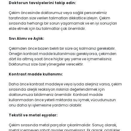
Doktorun tavsiyelerini takip edin:
Çekim öncesinde doktorumuz veya sağlık personelimiz
tarafından size verilen talimatları dikkatlice izleyin. Çekim
sırasında herhangi bir sorun yaşamamak ve en iyi sonuçları
elde etmek için bu talimatlar çok önemlidir.
Sıvı Alımı ve Açlık:
Çekimden önce bazen belirli bir süre aç kalmanız gerekebilir.
Örneğin kontrast madde kullanılması gerekiyorsa, çekimden
dört ila altmış saat önce hiçbir şey yeme ve içmemelisiniz.
Doktorumuz size özel yönergeler verecektir.
Kontrast madde kullanımı:
Daha önce kontrast maddeye veya iyoda alerjiniz varsa, çekim
sırasında alerjik reaksiyon riskinizi değerlendirmek için
doktorumuza bildirmeniz önemlidir. Kontrast madde
kullanmadan önce yeterli miktarda su içmek, vücudunuzun
onu daha iyi işlemesine yardımcı olabilir.
Tekstil ve metal eşyalar:
Çekim sırasında metal parçalar çıkarılmalıdır. Sonuç olarak,
metal içermeyen rahat giysiler giymelisiniz. Ek olarak, gözlükler,