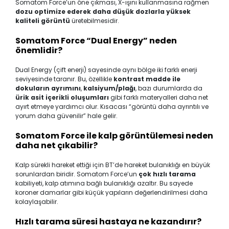
Somatom Force’un öne çıkması, X-ışını kullanmasına rağmen
dozu optimize ederek daha düşük dozlarla yüksek
kaliteli görüntü
üretebilmesidir.
Somatom Force “Dual Energy” neden
önemlidir?
Dual Energy (çift enerji) sayesinde aynı bölge iki farklı enerji
seviyesinde taranır. Bu, özellikle
kontrast madde ile
dokuların ayrımını
,
kalsiyum/plağı
, bazı durumlarda da
ürik asit içerikli oluşumları
gibi farklı materyalleri daha net
ayırt etmeye yardımcı olur. Kısacası “görüntü daha ayrıntılı ve
yorum daha güvenilir” hale gelir.
Somatom Force ile kalp görüntülemesi neden
daha net çıkabilir?
Kalp sürekli hareket ettiği için BT’de hareket bulanıklığı en büyük
sorunlardan biridir. Somatom Force’un
çok hızlı tarama
kabiliyeti, kalp atımına bağlı bulanıklığı azaltır. Bu sayede
koroner damarlar gibi küçük yapıların değerlendirilmesi daha
kolaylaşabilir.
Hızlı tarama süresi hastaya ne kazandırır?