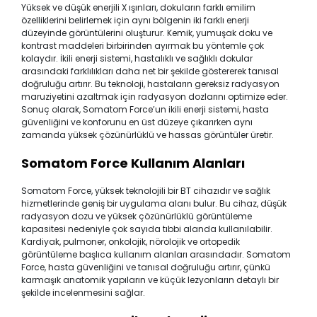
Yüksek ve düşük enerjili X ışınları, dokuların farklı emilim
özelliklerini belirlemek için aynı bölgenin iki farklı enerji
düzeyinde görüntülerini oluşturur. Kemik, yumuşak doku ve
kontrast maddeleri birbirinden ayırmak bu yöntemle çok
kolaydır. İkili enerji sistemi, hastalıklı ve sağlıklı dokular
arasındaki farklılıkları daha net bir şekilde göstererek tanısal
doğruluğu artırır. Bu teknoloji, hastaların gereksiz radyasyon
maruziyetini azaltmak için radyasyon dozlarını optimize eder.
Sonuç olarak, Somatom Force’un ikili enerji sistemi, hasta
güvenliğini ve konforunu en üst düzeye çıkarırken aynı
zamanda yüksek çözünürlüklü ve hassas görüntüler üretir.
Somatom Force Kullanım Alanları
Somatom Force, yüksek teknolojili bir BT cihazıdır ve sağlık
hizmetlerinde geniş bir uygulama alanı bulur. Bu cihaz, düşük
radyasyon dozu ve yüksek çözünürlüklü görüntüleme
kapasitesi nedeniyle çok sayıda tıbbi alanda kullanılabilir.
Kardiyak, pulmoner, onkolojik, nörolojik ve ortopedik
görüntüleme başlıca kullanım alanları arasındadır. Somatom
Force, hasta güvenliğini ve tanısal doğruluğu artırır, çünkü
karmaşık anatomik yapıların ve küçük lezyonların detaylı bir
şekilde incelenmesini sağlar.