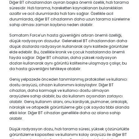
Diğer BT cihazlarından ayıran başka önemli özellik, hızlı tarama
süresidir. Hızlı tarama, hareketten kaynaklanan bulanıklıkları
azaltır ve acil durumlarda hızlı tanı sağlar. Özellikle acil
durumlarda, diğer BT cihazlarının daha uzun tarama sürelerine
sahip olması zaman kaybına neden olabilir.
Somatom Force’un hasta güvenliğini artıran önemli özelliği,
düşük radyasyon dozudur. Geleneksel BT cihazlarından daha
düşük dozlarda radyasyon kullanarak aynı kalitede görüntüler
elde edebilir. Bu, özellikle kronik ve çocuk hastalarında önemli
fayda sağlar. Diğer BT cihazları, daha yüksek radyasyon
dozları kullanarak aynı görüntü kalitesine ulaşmaya çalışır, bu
da hasta güvenliğini tehlikeye atabilir.
Geniş yelpazede önceden tanımlanmış protokolleri ve kullanıcı
dostu arayüzü, cihazın kullanımını kolaylaştırır. Diğer BT
cihazları, daha karmaşık ve kullanıcı dostu olmayan
arayüzlere sahip olabilir, bu da kullanım açısından zorlayıcı
olabilir. Geniş kullanım alanı, onu kardiyak, pulmoner, onkolojik,
nörolojik ve ortopedik görüntüleme gibi çok sayıda tıbbi alanda
etkili kılar. Diğer BT cihazları genellikle daha az alana sahip
olabilir.
Düşük radyasyon dozu, hızlı tarama süresi, yüksek çözünürlükte
görüntüleme kapasitesi ve kullanımı kolay arayüzü ile diğer BT