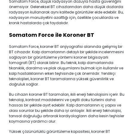
Somatom Force, düşük radyasyon dozuyla hasta güvenliğini
önemsiyor. Geleneksel BT cihazlarından daha düşük dozlarda
radyasyon kullanarak aynı kalitede görüntüler elde edebilir. Bu,
radyasyon maruziyetini azalttığı için, özellikle çocuklarda ve
kronik hastalarda çok faydalıdır.
Somatom Force ile Koroner BT
Somatom Force, koroner BT anjiyografisi alanında gelişmiş bir
BT cihazıdır. Kalp damarlarının detaylı bir şekilde incelenmesini
sağlayan bir görüntüleme yöntemi koroner bilgisayarlı
tomografi (BT) olarak bilinir. Bu teknik, kalp damarlarında
tıkanıklık, daralma ve plak oluşumlarını bulmak için kullanılır ve
kalp hastalıklarının erken teşhisinde çok önemlidir. Yenilikçi
teknolojileri, koroner BT taramalarına yüksek güvenilirlik ve
doğruluk sağlar.
Bu cihazın koroner BT taramaları, ikili enerji teknolojisini içerir. Bu
teknoloji, kontrast maddelerini ve çeşitli doku türlerini daha
hassas bir şekilde ayırt edebilir. Kalp damarlarının iç yapısı ve
olası sorunlar bu şekilde daha iyi anlaşılır. İkili enerji teknolojisi,
tanısal doğruluğu artırarak kardiyologların daha kesin teşhisler
koymasına yardımcı olur.
Yüksek çözünürlüklü görüntüleme kapasitesi, koroner BT