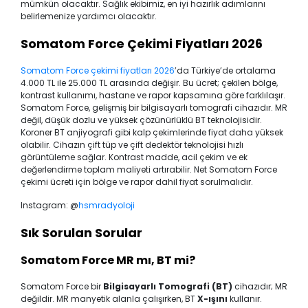
mümkün olacaktır. Sağlık ekibimiz, en iyi hazırlık adımlarını
belirlemenize yardımcı olacaktır.
Somatom Force Çekimi Fiyatları 2026
Somatom Force çekimi fiyatları 2026
’da Türkiye’de ortalama
4.000 TL ile 25.000 TL arasında değişir. Bu ücret; çekilen bölge,
kontrast kullanımı, hastane ve rapor kapsamına göre farklılaşır.
Somatom Force, gelişmiş bir bilgisayarlı tomografi cihazıdır. MR
değil, düşük dozlu ve yüksek çözünürlüklü BT teknolojisidir.
Koroner BT anjiyografi gibi kalp çekimlerinde fiyat daha yüksek
olabilir. Cihazın çift tüp ve çift dedektör teknolojisi hızlı
görüntüleme sağlar. Kontrast madde, acil çekim ve ek
değerlendirme toplam maliyeti artırabilir. Net Somatom Force
çekimi ücreti için bölge ve rapor dahil fiyat sorulmalıdır.
Instagram: @
hsmradyoloji
Sık Sorulan Sorular
Somatom Force MR mı, BT mi?
Somatom Force bir
Bilgisayarlı Tomografi (BT)
cihazıdır; MR
değildir. MR manyetik alanla çalışırken, BT
X-ışını
kullanır.