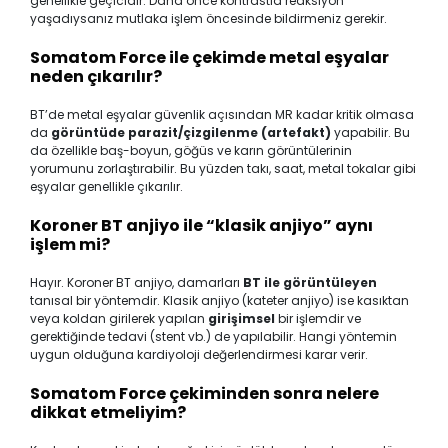
genellikle geçicidir. Daha önce kontrastla reaksiyon
yaşadıysanız mutlaka işlem öncesinde bildirmeniz gerekir.
Somatom Force ile çekimde metal eşyalar
neden çıkarılır?
BT’de metal eşyalar güvenlik açısından MR kadar kritik olmasa
da
görüntüde parazit/çizgilenme (artefakt)
yapabilir. Bu
da özellikle baş-boyun, göğüs ve karın görüntülerinin
yorumunu zorlaştırabilir. Bu yüzden takı, saat, metal tokalar gibi
eşyalar genellikle çıkarılır.
Koroner BT anjiyo ile “klasik anjiyo” aynı
işlem mi?
Hayır. Koroner BT anjiyo, damarları
BT ile görüntüleyen
tanısal bir yöntemdir. Klasik anjiyo (kateter anjiyo) ise kasıktan
veya koldan girilerek yapılan
girişimsel
bir işlemdir ve
gerektiğinde tedavi (stent vb.) de yapılabilir. Hangi yöntemin
uygun olduğuna kardiyoloji değerlendirmesi karar verir.
Somatom Force çekiminden sonra nelere
dikkat etmeliyim?