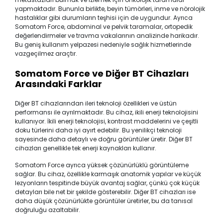
yapmaktadır. Bununla birlikte, beyin tümörleri, inme ve nörolojik
hastalıklar gibi durumların teşhisi için de uygundur. Ayrıca
Somatom Force, abdominal ve pelvik taramalar, ortopedik
değerlendirmeler ve travma vakalarının analizinde harikadır.
Bu geniş kullanım yelpazesi nedeniyle sağlık hizmetlerinde
vazgeçilmez araçtır.
Somatom Force ve Diğer BT Cihazları
Arasındaki Farklar
Diğer BT cihazlarından ileri teknoloji özellikleri ve üstün
performansı ile ayrılmaktadır. Bu cihaz, ikili enerji teknolojisini
kullanıyor. İkili enerji teknolojisi, kontrast maddelerini ve çeşitli
doku türlerini daha iyi ayırt edebilir. Bu yenilikçi teknoloji
sayesinde daha detaylı ve doğru görüntüler üretir. Diğer BT
cihazları genellikle tek enerji kaynakları kullanır.
Somatom Force ayrıca yüksek çözünürlüklü görüntüleme
sağlar. Bu cihaz, özellikle karmaşık anatomik yapılar ve küçük
lezyonların tespitinde büyük avantaj sağlar, çünkü çok küçük
detayları bile net bir şekilde gösterebilir. Diğer BT cihazları ise
daha düşük çözünürlükte görüntüler üretirler, bu da tanısal
doğruluğu azaltabilir.