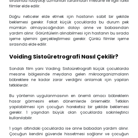
sırasında radyoloji uzmanları tarafından mesane ile ilgili farklı
filmler elde edilir.
Doğru neticeler elde etmek için hastanın sabit bir şekilde
beklemesi gerekir. Fakat küçük çocuklarda bu durum pek
mümkün olmayacağından dolayı anne ve babasından
yardım alınır. Görüntülerin alınabilmesi için hastanın bu sırada
işeme işlemini gerçekleştirmesi gerekir. Çünkü filmler işeme
sırasında elde edilir.
Voiding Sistoüretrografi Nasıl Çekilir?
Sondalı film yani Voiding Sistoüretrografi küçük çocuklarda
mesane bölgesinde meydana gelen mikroorganizmaların
böbreklere ne kadar zarar verdiğini anlamak için yapılan
tetkiklerdir.
Bu yöntemin uygulanmasının en önemli amacı böbreklerin
hasar görmesini erken dönemlerde önlemektir. Tetkikin
yapılabilmesi için çocuğun hareketsiz bir şekilde beklemesi
gerekir. 1 yaşından büyük olan çocuklarda sakinleştirici
kullanılabilir.
1 yaşın altındaki çocuklarda ise anne babadan yardım alınır.
Çocuğun kendini güvende hissetmesi sağlanır ve çocuğun