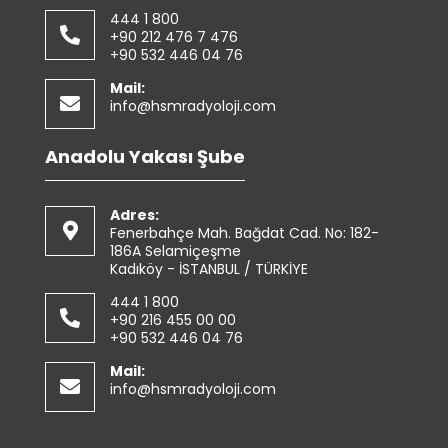
444 1 800
+90 212 476 7 476
+90 532 446 04 76
Mail:
info@hsmradyoloji.com
Anadolu Yakası Şube
Adres:
Fenerbahçe Mah. Bağdat Cad. No: 182-
186A Selamiçeşme
Kadıköy - İSTANBUL / TÜRKİYE
444 1 800
+90 216 455 00 00
+90 532 446 04 76
Mail:
info@hsmradyoloji.com