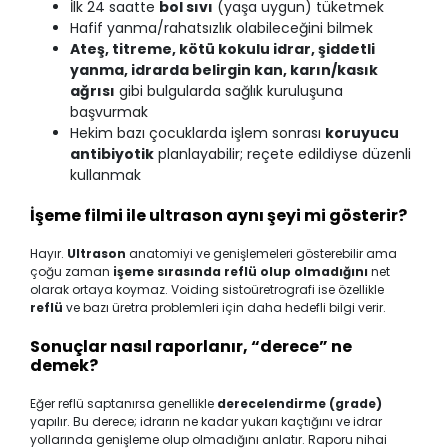
İlk 24 saatte
bol sıvı
(yaşa uygun) tüketmek
Hafif yanma/rahatsızlık olabileceğini bilmek
Ateş, titreme, kötü kokulu idrar, şiddetli
yanma, idrarda belirgin kan, karın/kasık
ağrısı
gibi bulgularda sağlık kuruluşuna
başvurmak
Hekim bazı çocuklarda işlem sonrası
koruyucu
antibiyotik
planlayabilir; reçete edildiyse düzenli
kullanmak
İşeme filmi ile ultrason aynı şeyi mi gösterir?
Hayır.
Ultrason
anatomiyi ve genişlemeleri gösterebilir ama
çoğu zaman
işeme sırasında reflü olup olmadığını
net
olarak ortaya koymaz. Voiding sistoüretrografi ise özellikle
reflü
ve bazı üretra problemleri için daha hedefli bilgi verir.
Sonuçlar nasıl raporlanır, “derece” ne
demek?
Eğer reflü saptanırsa genellikle
derecelendirme (grade)
yapılır. Bu derece; idrarın ne kadar yukarı kaçtığını ve idrar
yollarında genişleme olup olmadığını anlatır. Raporu nihai