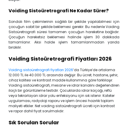
Voiding Sistoüretrografi Ne Kadar Sürer?
Sondalı film çekimlerinin sağlıklı bir şekilde yapılabilmesi için
çocuğun sabit bir şekilde beklemesi gerekir. Bu nedenle Voiding
Sistoüretrografi süresi tamamen çocuğun hareketine bağlıdır.
Çocuğun hareketsiz beklemesi halinde işlem 30 dakikada
tamamlanır. Aksi halde işlem tamamlanmadan yarıda
bırakılır.
Voiding Sistoüretrografi Fiyatları 2026
Voiding sistoüretrografi fiyatları 2026
’da Türkiye’de ortalama
12.000 TL ile 40.000 TL arasında değişir. Bu ücret; hastane, şehir,
cihaz kalitesi ve kontrast madde kullanımına göre farklılaşır.
Voiding sistoüretrografi, mesane ve idrar kanalını değerlendiren
ilaçlı bir görüntüleme testidir. Çocuklarda idrar kaçağı, reflü
veya tekrarlayan idrar yolu enfeksiyonu için sık istenir. Kateter
uygulaması, radyoloji raporu ve işlem öncesi hazırlık toplam
maliyeti etkiler. Net voiding sistoüretrografi ücreti için kontrast
ve rapor dahil fiyat sorulmalıdır.
Sık Sorulan Sorular