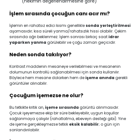
(hekimin değerlendirmesine göre)
İşlem sırasında çocuğun canı acır mı?
İşlemin en rahatsız edici kısmı genellikle
sonda yerleştirilmesi
aşamasıdır; kısa süreli yanma/rahatsızlık hissi olabilir. Çekim
sırasında ağrı beklenmez. İşlem sonrası birkaç saat
idrar
yaparken yanma
görülebilir ve çoğu zaman geçicidir.
Neden sonda takılıyor?
Kontrast maddenin mesaneye verilebilmesi ve mesanenin
dolumunun kontrollü sağlanabilmesi için sonda kullanılır.
Böylece hem mesane dolarken hem de
işeme anında
gerekli
görüntüler alınabilir.
Çocuğum işemezse ne olur?
Bu tetkikte kritik an,
işeme sırasında
görüntü alınmasıdır.
Çocuk işeyemezse ekip bir süre bekleyebilir, uygun koşullar
sağlanmaya çalışılır (rahatlatma, ebeveyn desteği gibi). Yine
de işeme gerçekleşmezse tetkik
eksik kalabilir
; o gün için
sonlandırılabilir.