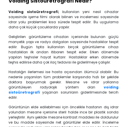
Voiding Sistoüretrografi Nedir?
Voiding sistoüretrografi
, kullanılan yeni nesil cihazlar
sayesinde işeme filmi olarak bilinen ve
incelemesi sayesinde
idrar yolu problemleri kısa sürede tespit edilir. Bu uygulama
daha çok küçük çocuklarda yapılır.
Geliştirilen görüntüleme cihazları içerisinde bulunan güçlü
manyetik yapı ve radyo dalgaları sayesinde hastalıklar tespit
edilir. Bugün tıpta kullanılan birçok görüntüleme cihazı
hastalıkları ilk andan itibaren tespit eder. Erken dönemde
yapılan teşhisler hayat kurtarır. Hastalıklar erken dönemde
teşhis edilirse daha çok ilaç tedavisi ile giderilmeye çalışılır.
Hastalığın ilerlemesi ise hasta açısından ölümcül olabilir. Bu
nedenle yaşanılan tüm problemler karşısında hızlı bir şekilde
doktora başvurmak gerekir. Mesane ve idrar yollarına
görüntüleyen radyolojik yöntem olan
voiding
sistoüretrografi
yaşanan sorunların giderilmesinde tercih
edilir.
Görüntünün elde edilebilmesi için öncelikle hastanın dış idrar
yolundan mesane içerisine steril halde ince bir plastik sonda
yerleştirilir. Aynı şekilde mesane kontrast maddesi ile doldurulur
ve bu madde sayesinde net görüntüler elde edilir. İnceleme