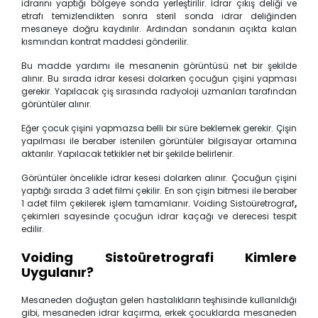
idrarını yaptığı bölgeye sonda yerleştirilir. İdrar çıkış deliği ve
etrafı temizlendikten sonra steril sonda idrar deliğinden
mesaneye doğru kaydırılır. Ardından sondanın açıkta kalan
kısmından kontrat maddesi gönderilir.
Bu madde yardımı ile mesanenin görüntüsü net bir şekilde
alınır. Bu sırada idrar kesesi dolarken çocuğun çişini yapması
gerekir. Yapılacak çiş sırasında radyoloji uzmanları tarafından
görüntüler alınır.
Eğer çocuk çişini yapmazsa belli bir süre beklemek gerekir. Çişin
yapılması ile beraber istenilen görüntüler bilgisayar ortamına
aktarılır. Yapılacak tetkikler net bir şekilde belirlenir.
Görüntüler öncelikle idrar kesesi dolarken alınır. Çocuğun çişini
yaptığı sırada 3 adet filmi çekilir. En son çişin bitmesi ile beraber
1 adet film çekilerek işlem tamamlanır. Voiding Sistoüretrograf
,
çekimleri sayesinde çocuğun idrar kaçağı ve derecesi tespit
edilir.
Voiding Sistoüretrografi Kimlere
Uygulanır?
Mesaneden doğuştan gelen hastalıkların teşhisinde kullanıldığı
gibi, mesaneden idrar kaçırma, erkek çocuklarda mesaneden