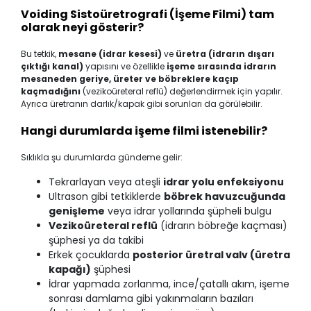
Voiding Sistoüretrografi (İşeme Filmi) tam
olarak neyi gösterir?
Bu tetkik,
mesane (idrar kesesi)
ve
üretra (idrarın dışarı
çıktığı kanal)
yapısını ve özellikle
işeme sırasında idrarın
mesaneden geriye, üreter ve böbreklere kaçıp
kaçmadığını
(vezikoüreteral reflü) değerlendirmek için yapılır.
Ayrıca üretranın darlık/kapak gibi sorunları da görülebilir.
Hangi durumlarda işeme filmi istenebilir?
Sıklıkla şu durumlarda gündeme gelir:
Tekrarlayan veya ateşli
idrar yolu enfeksiyonu
Ultrason gibi tetkiklerde
böbrek havuzcuğunda
genişleme
veya idrar yollarında şüpheli bulgu
Vezikoüreteral reflü
(idrarın böbreğe kaçması)
şüphesi ya da takibi
Erkek çocuklarda
posterior üretral valv (üretra
kapağı)
şüphesi
İdrar yapmada zorlanma, ince/çatallı akım, işeme
sonrası damlama gibi yakınmaların bazıları