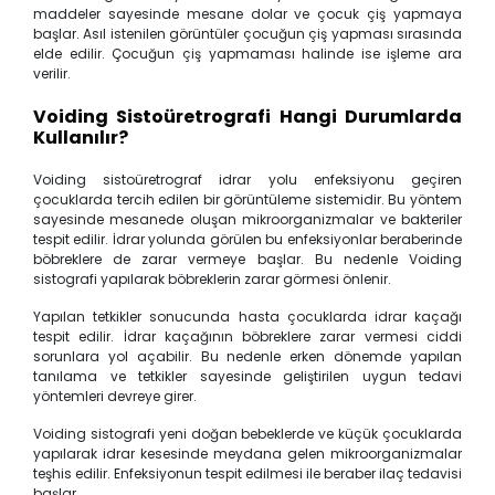
maddeler sayesinde mesane dolar ve çocuk çiş yapmaya
başlar. Asıl istenilen görüntüler çocuğun çiş yapması sırasında
elde edilir. Çocuğun çiş yapmaması halinde ise işleme ara
verilir.
Voiding Sistoüretrografi Hangi Durumlarda
Kul
lanılır?
Voiding sistoüretrograf idrar yolu enfeksiyonu geçiren
çocuklarda tercih edilen bir görüntüleme sistemidir. Bu yöntem
sayesinde mesanede oluşan mikroorganizmalar ve bakteriler
tespit edilir. İdrar yolunda görülen bu enfeksiyonlar beraberinde
böbreklere de zarar vermeye başlar. Bu nedenle Voiding
sistografi yapılarak böbreklerin zarar görmesi önlenir.
Yapılan tetkikler sonucunda hasta çocuklarda idrar kaçağı
tespit edilir. İdrar kaçağının böbreklere zarar vermesi ciddi
sorunlara yol açabilir. Bu nedenle erken dönemde yapılan
tanılama ve tetkikler sayesinde geliştirilen uygun tedavi
yöntemleri devreye girer.
Voiding sistografi yeni doğan bebeklerde ve küçük çocuklarda
yapılarak idrar kesesinde meydana gelen mikroorganizmalar
teşhis edilir. Enfeksiyonun tespit edilmesi ile beraber ilaç tedavisi
başlar.