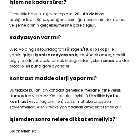
İşlem ne kadar sürer?
Genellikle hazırlık + çekim toplamı
20–40 dakika
aralığındadır. Süre; çocuğun sakinliği, mesanenin dolma hızı
ve işeme anının gerçekleşmesine göre değişir.
Radyasyon var mı?
Evet. Voiding sistoüretrografi
röntgen/fluoroskopi
ile
yapıldığı için
iyonize radyasyon
içerir. Ancak amaç, gerekli
bilgiyi en düşük dozla almak olduğundan çekim sırasında doz
protokolleri buna göre ayarlanır.
Kontrast madde alerji yapar mı?
Bu tetkikte kullanılan kontrast genellikle mesane içine verilir;
damardan verilmez. Yine de alerji öyküsü (özellikle
iyotlu
kontrast
veya ilaç alerjileri) varsa mutlaka önceden
söylenmelidir. Alerjik reaksiyon nadirdir ama ekip tedbir alır.
İşlemden sonra nelere dikkat etmeliyiz?
Sık önerilenler: