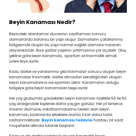
Beyin Kanaması Nedir?
Beyindeki atardamar duvarının zayıflaması sonucu
damarlarda balonsu bir yapı oluşur. Damarların çatallanma
bölgesinde oluşan bu yapı normal sağlıklı damara nazaran
dayanıksızdır. Bazı şartlar yapının yırtılmasına yol açabilir. Oluş
şekline göre beyin kanaması, spontan ve travmatik olmak
üzere ikiye ayrılır.
Kaza, darbe ve yaralanma gibi travmalar sonucu oluşan beyin
kanamaları travmatik; darbe almadan kendiliğinden oluşan
beyin kanamalarına ise spontan denir. Kanamanın olduğu
bölgeye göre beyin kanamaları beşe ayrılır.
Her yaş grubunda görülebilen beyin kanaması özellikle 50 ile 60
yaş aralığındaki kişilerde daha yaygın görülür. Her yıl binlerce
insanın ölümüne, sakatlanmalarına neden olan beyin
kanaması, kadınlarda erkeklere oranla 3 kat daha fazla
rastlanmaktadır.
Beyin kanaması tedavisi
hastayı 24 saat
müşahede altında tutarak başlanır.
Kaza ya da darbe nedeniyle oluşan travmatik beyin