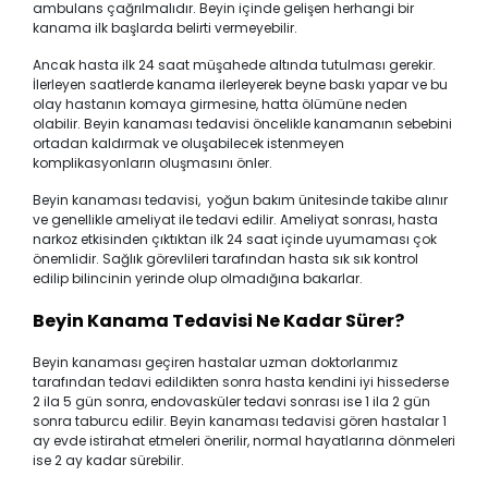
ambulans çağrılmalıdır. Beyin içinde gelişen herhangi bir
kanama ilk başlarda belirti vermeyebilir.
Ancak hasta ilk 24 saat müşahede altında tutulması gerekir.
İlerleyen saatlerde kanama ilerleyerek beyne baskı yapar ve bu
olay hastanın komaya girmesine, hatta ölümüne neden
olabilir. Beyin kanaması tedavisi öncelikle kanamanın sebebini
ortadan kaldırmak ve oluşabilecek istenmeyen
komplikasyonların oluşmasını önler.
Beyin kanaması tedavisi, yoğun bakım ünitesinde takibe alınır
ve genellikle ameliyat ile tedavi edilir. Ameliyat sonrası, hasta
narkoz etkisinden çıktıktan ilk 24 saat içinde uyumaması çok
önemlidir. Sağlık görevlileri tarafından hasta sık sık kontrol
edilip bilincinin yerinde olup olmadığına bakarlar.
Beyin Kanama Tedavisi Ne Kadar Sürer?
Beyin kanaması geçiren hastalar uzman doktorlarımız
tarafından tedavi edildikten sonra hasta kendini iyi hissederse
2 ila 5 gün sonra, endovasküler tedavi sonrası ise 1 ila 2 gün
sonra taburcu edilir. Beyin kanaması tedavisi gören hastalar 1
ay evde istirahat etmeleri önerilir, normal hayatlarına dönmeleri
ise 2 ay kadar sürebilir.