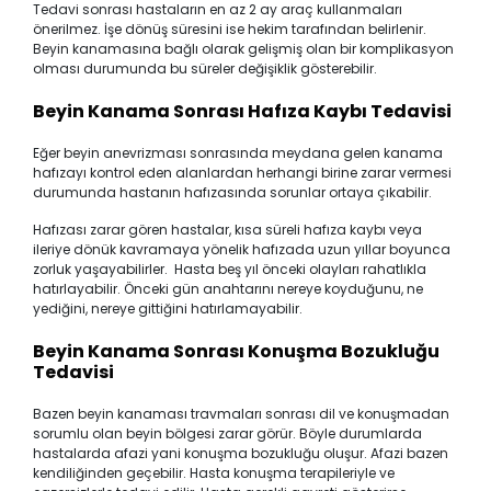
Tedavi sonrası hastaların en az 2 ay araç kullanmaları
önerilmez. İşe dönüş süresini ise hekim tarafından belirlenir.
Beyin kanamasına bağlı olarak gelişmiş olan bir komplikasyon
olması durumunda bu süreler değişiklik gösterebilir.
Beyin Kanama Sonrası Hafıza Kaybı Tedavisi
Eğer beyin anevrizması sonrasında meydana gelen kanama
hafızayı kontrol eden alanlardan herhangi birine zarar vermesi
durumunda hastanın hafızasında sorunlar ortaya çıkabilir.
Hafızası zarar gören hastalar, kısa süreli hafıza kaybı veya
ileriye dönük kavramaya yönelik hafızada uzun yıllar boyunca
zorluk yaşayabilirler. Hasta beş yıl önceki olayları rahatlıkla
hatırlayabilir. Önceki gün anahtarını nereye koyduğunu, ne
yediğini, nereye gittiğini hatırlamayabilir.
Beyin Kanama Sonrası Konuşma Bozukluğu
Tedavisi
Bazen beyin kanaması travmaları sonrası dil ve konuşmadan
sorumlu olan beyin bölgesi zarar görür. Böyle durumlarda
hastalarda afazi yani konuşma bozukluğu oluşur. Afazi bazen
kendiliğinden geçebilir. Hasta konuşma terapileriyle ve