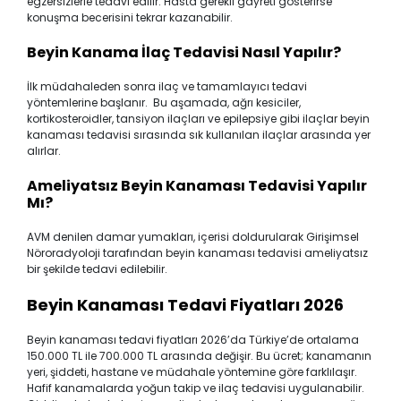
egzersizlerle tedavi edilir. Hasta gerekli gayreti gösterirse
konuşma becerisini tekrar kazanabilir.
Beyin Kanama İlaç Tedavisi Nasıl Yapılır?
İlk müdahaleden sonra ilaç ve tamamlayıcı tedavi
yöntemlerine başlanır. Bu aşamada, ağrı kesiciler,
kortikosteroidler, tansiyon ilaçları ve epilepsiye gibi ilaçlar beyin
kanaması tedavisi sırasında sık kullanılan ilaçlar arasında yer
alırlar.
Ameliyatsız Beyin Kanaması Tedavisi Yapılır
Mı?
AVM denilen damar yumakları, içerisi doldurularak Girişimsel
Nöroradyoloji tarafından beyin kanaması tedavisi ameliyatsız
bir şekilde tedavi edilebilir.
Beyin Kanaması Tedavi Fiyatları 2026
Beyin kanaması tedavi fiyatları 2026’da Türkiye’de ortalama
150.000 TL ile 700.000 TL arasında değişir. Bu ücret; kanamanın
yeri, şiddeti, hastane ve müdahale yöntemine göre farklılaşır.
Hafif kanamalarda yoğun takip ve ilaç tedavisi uygulanabilir.