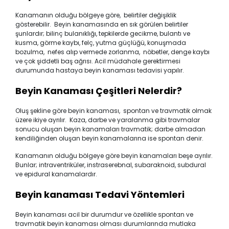
Kanamanın olduğu bölgeye göre, belirtiler değişiklik
gösterebilir. Beyin kanamasında en sık görülen belirtiler
şunlardır; bilinç bulanıklığı, tepkilerde gecikme, bulantı ve
kusma, görme kaybı, felç, yutma güçlüğü, konuşmada
bozulma, nefes alıp vermede zorlanma, nöbetler, denge kaybı
ve çok şiddetli baş ağrısı. Acil müdahale gerektirmesi
durumunda hastaya beyin kanaması tedavisi yapılır.
Beyin Kanaması Çeşitleri Nelerdir?
Oluş şekline göre beyin kanaması, spontan ve travmatik olmak
üzere ikiye ayrılır. Kaza, darbe ve yaralanma gibi travmalar
sonucu oluşan beyin kanamaları travmatik; darbe almadan
kendiliğinden oluşan beyin kanamalarına ise spontan denir.
Kanamanın olduğu bölgeye göre beyin kanamaları beşe ayrılır.
Bunlar; intraventriküler, instraserebnal, subaraknoid, subdural
ve epidural kanamalardır.
Beyin kanaması Tedavi Yöntemleri
Beyin kanaması acil bir durumdur ve özellikle spontan ve
travmatik beyin kanaması olması durumlarında mutlaka