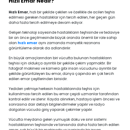
Hızlı Emar Nedir?
Hızlı Emar
, hızlı bir şekilde çekilen ve özellikle de acilen teşhis
edilmesi gereken hastalıklar için tercih edilen, her geçen gün
daha fazla tercih edilmeye devam ediyor.
Gelişen teknoloji sayesinde hastalıkların teşhisinde ve tedaviye
bir an önce geçilmesinde büyük oranda önemli bir role sahip
olan
hızlı emar
aynı zamanda manyetik rezonans
görüntüleme olarak da adlandırılır.
En büyük amaçlarından biri vücutta bulunan hastalıkların
teşhisi için oldukça ayrıntılı bir şekilde çekim yapmaktır. Bir
fotoğraf makinesi ve kamera gibi insan vücudunu ayrıntılı bir
şekilde görüntüleyen bu emar, dünya çapında en çok tercih
edilen emar çeşitlerinden birisidir.
Yediden yetmişe herkesin hastalıklarında teşhis için
kullanılması tercih edilen bu emar çeşidi uzmanlar tarafından
kontrol edilir ve izlenir. Kayda alınırken, hastaya işlem öncesi ve
sonrasına dair detaylı bilgilendirmeler yapılır ve radyo
dalgaları vücuda giriş yaparak çekimler yapılır.
Vücutta meydana gelen yumuşak doku ve sinir sistemi
hastalıklarının teşhisinde ve tanısında daha fazla tercih edilen
emar, çok büyük bir makinedir ve içerisinde bir insan