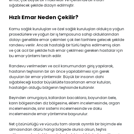
sığabilecek şekilde dizayn edilmiştir.
Hızlı Emar Neden Çekilir?
Kamu sağlık kuruluşları ve özel sağlık kuruluşları oldukça yoğun
prosedürlere ve yoğun bir iş temposuna sahip olduklarından
dolayı genellikle emar çekimleri çok ileri tarihlere gelecek şekilde
randevu verilir. Ancak hastalığı bir türlü teşhis edilmemiş olan
ve çok acil bir şekilde hızlı emar çekilmesi gereken hastalar için
bu emar yöntemi tercih edilir.
Randevu verilmeden ve acil konumundan giriş yapılarak,
hastanın teşhisinin bir an önce yapılabilmesi için gerek
duyulan bir emar yöntemidir. Büyük bir insanın dahi
sığabileceği kadar büyüklükte tasarlanan emar kutuları,
hastalığın olduğu bölgenin teşhisinde kullanılır.
Beyinden omurgaya, kollardan bacaklara, boyundan bele,
karın bölgesinden diz bölgesine, eklem incelemesinde, organ
incelemesinde, sinir sistemi incelemesinde ve doku
incelemesinde emar yöntemine başvurulur.
Net çözünürlüğü ve vücudu tam olarak ayrıntılı bir biçimde ele
almasından ötürü hangi bölgede olursa olsun, teşhis