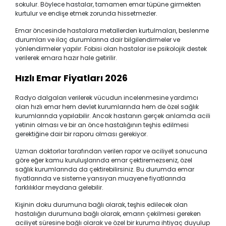
sokulur. Böylece hastalar, tamamen emar tüpüne girmekten
kurtulur ve endişe etmek zorunda hissetmezler.
Emar öncesinde hastalara metallerden kurtulmaları, beslenme
durumları ve ilaç durumlarına dair bilgilendirmeler ve
yönlendirmeler yapılır. Fobisi olan hastalar ise psikolojik destek
verilerek emara hazır hale getirilir.
Hızlı Emar Fiyatları 2026
Radyo dalgaları verilerek vücudun incelenmesine yardımcı
olan hızlı emar hem devlet kurumlarında hem de özel sağlık
kurumlarında yapılabilir. Ancak hastanın gerçek anlamda acili
yetinin olması ve bir an önce hastalığının teşhis edilmesi
gerektiğine dair bir raporu olması gerekiyor.
Uzman doktorlar tarafından verilen rapor ve aciliyet sonucuna
göre eğer kamu kuruluşlarında emar çektiremezseniz, özel
sağlık kurumlarında da çektirebilirsiniz. Bu durumda emar
fiyatlarında ve sisteme yansıyan muayene fiyatlarında
farklılıklar meydana gelebilir.
Kişinin doku durumuna bağlı olarak, teşhis edilecek olan
hastalığın durumuna bağlı olarak, emarın çekilmesi gereken
aciliyet süresine bağlı olarak ve özel bir kuruma ihtiyaç duyulup