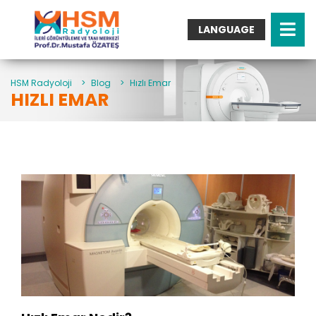
LANGUAGE
Turkish
English
Arabic
HSM Radyoloji
>
Blog
>
Hızlı Emar
HIZLI EMAR
German
French
Italian
Spanish
Bulgarian