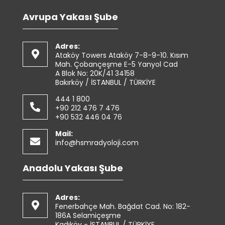
Avrupa Yakası Şube
Adres:
Ataköy Towers Ataköy 7-8-9-10. Kısım
Mah. Çobançeşme E-5 Yanyol Cad
A Blok No: 20K/41 34158
Bakırköy / İSTANBUL / TÜRKİYE
444 1 800
+90 212 476 7 476
+90 532 446 04 76
Mail:
info@hsmradyoloji.com
Anadolu Yakası Şube
Adres:
Fenerbahçe Mah. Bağdat Cad. No: 182-
186A Selamiçeşme
Kadıköy - İSTANBUL / TÜRKİYE