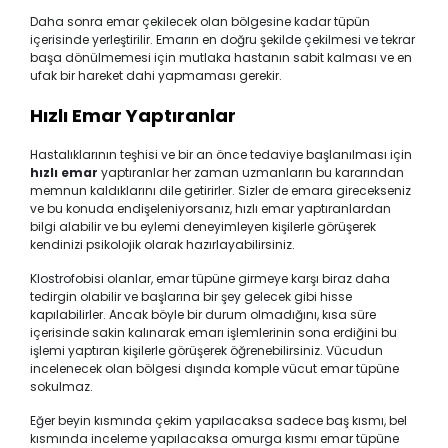
Daha sonra emar çekilecek olan bölgesine kadar tüpün
içerisinde yerleştirilir. Emarın en doğru şekilde çekilmesi ve tekrar
başa dönülmemesi için mutlaka hastanın sabit kalması ve en
ufak bir hareket dahi yapmaması gerekir.
Hızlı Emar Yaptıranlar
Hastalıklarının teşhisi ve bir an önce tedaviye başlanılması için
hızlı emar
yaptıranlar her zaman uzmanların bu kararından
memnun kaldıklarını dile getirirler. Sizler de emara girecekseniz
ve bu konuda endişeleniyorsanız, hızlı emar yaptıranlardan
bilgi alabilir ve bu eylemi deneyimleyen kişilerle görüşerek
kendinizi psikolojik olarak hazırlayabilirsiniz.
Klostrofobisi olanlar, emar tüpüne girmeye karşı biraz daha
tedirgin olabilir ve başlarına bir şey gelecek gibi hisse
kapılabilirler. Ancak böyle bir durum olmadığını, kısa süre
içerisinde sakin kalınarak emarı işlemlerinin sona erdiğini bu
işlemi yaptıran kişilerle görüşerek öğrenebilirsiniz. Vücudun
incelenecek olan bölgesi dışında komple vücut emar tüpüne
sokulmaz.
Eğer beyin kısmında çekim yapılacaksa sadece baş kısmı, bel
kısmında inceleme yapılacaksa omurga kısmı emar tüpüne