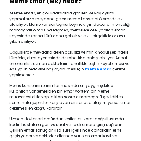
Meme Emar (MR) Nedir?
Meme emar
, en çok kadınlarda görülen ve yaş ayrımı
yapmaksızın meydana gelen meme kanserini ölçmede etkili
olabiliyor. Meme kanseri teşhisi koymak için doktorların önceliği
mamografi olmasına rağmen, memelere özel yapılan emar
sayesinde kanser türü daha çabuk ve etkili bir şekilde ortaya
çıkarılabiliyor.
Göğüslerde meydana gelen ağrı, sızı ve minik nodül şeklindeki
tümörler, el muayenesinde de rahatlıkla anlaşılabiliyor. Ancak
en önemlisi, uzman doktorların rahatlıkla teşhis koyabilmesi ve
en uygun tedaviye başlayabilmesi için
meme emar
çekimi
yapılmasıdır.
Meme kanserinin tanımlanmasında en yaygın şekilde
kullanılan yöntemlerden biri emar yöntemidir. Meme
muayenesi el ile yapıldıktan sonra e mamografi çekildikten
sonra hala şüpheleri karşılayan bir sonuca ulaşılmıyorsa, emar
çekilmesi en doğru karardır.
Uzman doktorlar tarafından verilen bu karar doğrultusunda
kadın hastalara gün ve saat verilerek emara girişi sağlanır.
Çekilen emar sonuçlar kısa süre içerisinde doktorların eline
geçiş yapar ve doktorlar ellerinde var olan emar kayıt ve