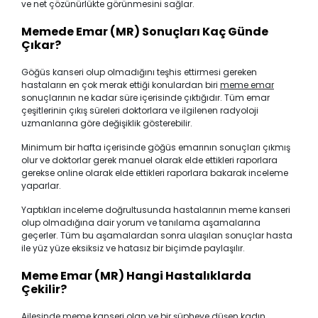
ve net çözünürlükte görünmesini sağlar.
Memede Emar (MR) Sonuçları Kaç Günde
Çıkar?
Göğüs kanseri olup olmadığını teşhis ettirmesi gereken
hastaların en çok merak ettiği konulardan biri
meme emar
sonuçlarının ne kadar süre içerisinde çıktığıdır. Tüm emar
çeşitlerinin çıkış süreleri doktorlara ve ilgilenen radyoloji
uzmanlarına göre değişiklik gösterebilir.
Minimum bir hafta içerisinde göğüs emarının sonuçları çıkmış
olur ve doktorlar gerek manuel olarak elde ettikleri raporlara
gerekse online olarak elde ettikleri raporlara bakarak inceleme
yaparlar.
Yaptıkları inceleme doğrultusunda hastalarının meme kanseri
olup olmadığına dair yorum ve tanılama aşamalarına
geçerler. Tüm bu aşamalardan sonra ulaşılan sonuçlar hasta
ile yüz yüze eksiksiz ve hatasız bir biçimde paylaşılır.
Meme Emar (MR) Hangi Hastalıklarda
Çekilir?
Ailesinde meme kanseri olan ve bir şüpheye düşen kadın