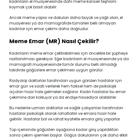
kadınların el muayenesinde dahi meme kanseri teşhisini
koymak çok basit olabilir.
Ancak meme yapısı ve dokuları daha büyük ve yağlı olan, el
muayenesi ya da mamografide tümörleri belli olmayan
kadınlar için emar çekimi daha doğrudur.
Meme Emar (MR) Nasıl Çekilir?
Kadınların meme emar çektirebilmesi için öncelikle bir şüpheye
rastlanılması gerekiyor. Eğer kadınların el muayenesinde ya da
mamografi muayenesinde tümör durumu belli olmadığı
takdirde göğüslere emar çekilmesi uygun görülür.
Radyoloji doktorları tarafından uygun görülen hastalar için
emar gün ve saati verilerek hem fiziksel hem de psikolojik
açıdan hazır hale gelmeleri sağlanır. Kadın hastalar bu emar
çekimine dair korkuyor ya da endişe hissediyor olabilirler.
Bu nedenle uzman doktorlar ve sağlık çalışanları tarafından
hastalar psikolojik olarak rahatlatılır ve emara hazır hale
getirilir. Hastalar bol ve rahat kıyafetle emara giriş yaparlar.
Tüp içerisinde göğüsten aşağısına kadar giriş yapıldıktan
sonra çekim işlemleri başlar. Göğüs dokularının çok daha etkili