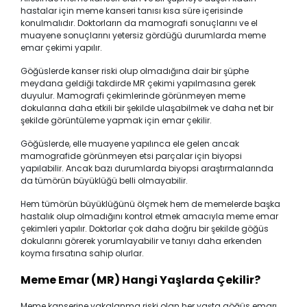
hastalar için meme kanseri tanısı kısa süre içerisinde
konulmalıdır. Doktorların da mamografi sonuçlarını ve el
muayene sonuçlarını yetersiz gördüğü durumlarda meme
emar çekimi yapılır.
Göğüslerde kanser riski olup olmadığına dair bir şüphe
meydana geldiği takdirde MR çekimi yapılmasına gerek
duyulur. Mamografi çekimlerinde görünmeyen meme
dokularına daha etkili bir şekilde ulaşabilmek ve daha net bir
şekilde görüntüleme yapmak için emar çekilir.
Göğüslerde, elle muayene yapılınca ele gelen ancak
mamografide görünmeyen etsi parçalar için biyopsi
yapılabilir. Ancak bazı durumlarda biyopsi araştırmalarında
da tümörün büyüklüğü belli olmayabilir.
Hem tümörün büyüklüğünü ölçmek hem de memelerde başka
hastalık olup olmadığını kontrol etmek amacıyla meme emar
çekimleri yapılır. Doktorlar çok daha doğru bir şekilde göğüs
dokularını görerek yorumlayabilir ve tanıyı daha erkenden
koyma fırsatına sahip olurlar.
Meme Emar (MR) Hangi Yaşlarda Çekilir?
Meme kanserine yakalanma riski olan her yaşta göğüs emarı