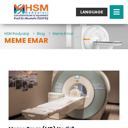
LANGUAGE
Turkish
English
Arabic
HSM Radyoloji
>
Blog
>
Meme Emar
MEME EMAR
German
French
Italian
Spanish
Bulgarian