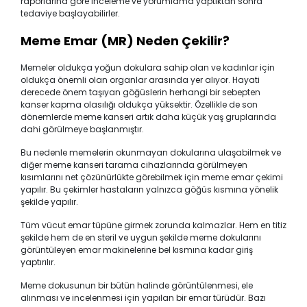
raporlarına göre inceleme ve yorumlama yaptıktan sonra
tedaviye başlayabilirler.
Meme Emar (MR) Neden Çekilir?
Memeler oldukça yoğun dokulara sahip olan ve kadınlar için
oldukça önemli olan organlar arasında yer alıyor. Hayati
derecede önem taşıyan göğüslerin herhangi bir sebepten
kanser kapma olasılığı oldukça yüksektir. Özellikle de son
dönemlerde meme kanseri artık daha küçük yaş gruplarında
dahi görülmeye başlanmıştır.
Bu nedenle memelerin okunmayan dokularına ulaşabilmek ve
diğer meme kanseri tarama cihazlarında görülmeyen
kısımlarını net çözünürlükte görebilmek için meme emar çekimi
yapılır. Bu çekimler hastaların yalnızca göğüs kısmına yönelik
şekilde yapılır.
Tüm vücut emar tüpüne girmek zorunda kalmazlar. Hem en titiz
şekilde hem de en steril ve uygun şekilde meme dokularını
görüntüleyen emar makinelerine bel kısmına kadar giriş
yaptırılır.
Meme dokusunun bir bütün halinde görüntülenmesi, ele
alınması ve incelenmesi için yapılan bir emar türüdür. Bazı