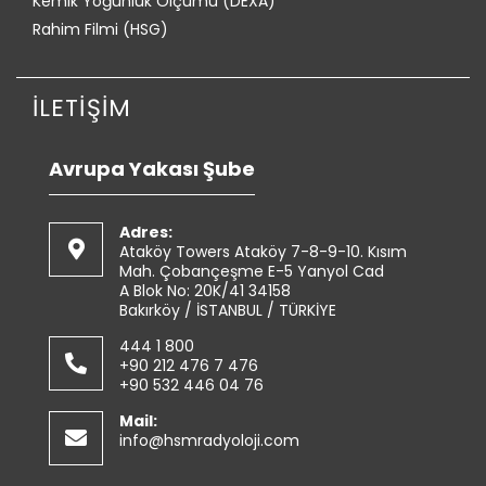
Kemik Yoğunluk Ölçümü (DEXA)
Rahim Filmi (HSG)
İLETİŞİM
Avrupa Yakası Şube
Adres:
Ataköy Towers Ataköy 7-8-9-10. Kısım
Mah. Çobançeşme E-5 Yanyol Cad
A Blok No: 20K/41 34158
Bakırköy / İSTANBUL / TÜRKİYE
444 1 800
+90 212 476 7 476
+90 532 446 04 76
Mail:
info@hsmradyoloji.com