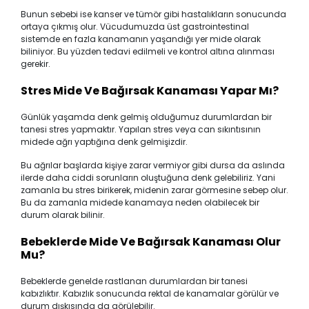
Bunun sebebi ise kanser ve tümör gibi hastalıkların sonucunda
ortaya çıkmış olur. Vücudumuzda üst gastrointestinal
sistemde en fazla kanamanın yaşandığı yer mide olarak
biliniyor. Bu yüzden tedavi edilmeli ve kontrol altına alınması
gerekir.
Stres Mide Ve Bağırsak Kanaması Yapar Mı?
Günlük yaşamda denk gelmiş olduğumuz durumlardan bir
tanesi stres yapmaktır. Yapılan stres veya can sıkıntısının
midede ağrı yaptığına denk gelmişizdir.
Bu ağrılar başlarda kişiye zarar vermiyor gibi dursa da aslında
ilerde daha ciddi sorunların oluştuğuna denk gelebiliriz. Yani
zamanla bu stres birikerek, midenin zarar görmesine sebep olur.
Bu da zamanla midede kanamaya neden olabilecek bir
durum olarak bilinir.
Bebeklerde Mide Ve Bağırsak Kanaması Olur
Mu?
Bebeklerde genelde rastlanan durumlardan bir tanesi
kabızlıktır. Kabızlık sonucunda rektal de kanamalar görülür ve
durum dışkısında da görülebilir.