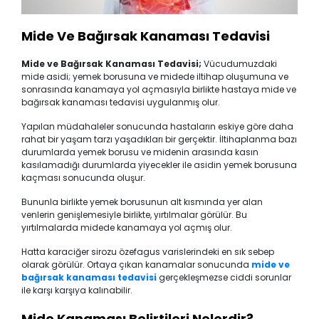
Mide Ve Bağırsak Kanaması Tedavisi
Mide ve Bağırsak Kanaması Tedavisi;
Vücudumuzdaki
mide asidi; yemek borusuna ve midede iltihap oluşumuna ve
sonrasında kanamaya yol açmasıyla birlikte hastaya mide ve
bağırsak kanaması tedavisi uygulanmış olur.
Yapılan müdahaleler sonucunda hastaların eskiye göre daha
rahat bir yaşam tarzı yaşadıkları bir gerçektir. İltihaplanma bazı
durumlarda yemek borusu ve midenin arasında kasın
kasılamadığı durumlarda yiyecekler ile asidin yemek borusuna
kaçması sonucunda oluşur.
Bununla birlikte yemek borusunun alt kısmında yer alan
venlerin genişlemesiyle birlikte, yırtılmalar görülür. Bu
yırtılmalarda midede kanamaya yol açmış olur.
Hatta karaciğer sirozu özefagus varislerindeki en sık sebep
olarak görülür. Ortaya çıkan kanamalar sonucunda
mide ve
bağırsak kanaması tedavisi
gerçekleşmezse ciddi sorunlar
ile karşı karşıya kalınabilir.
Mide Kanaması Belirtileri Nelerdir?