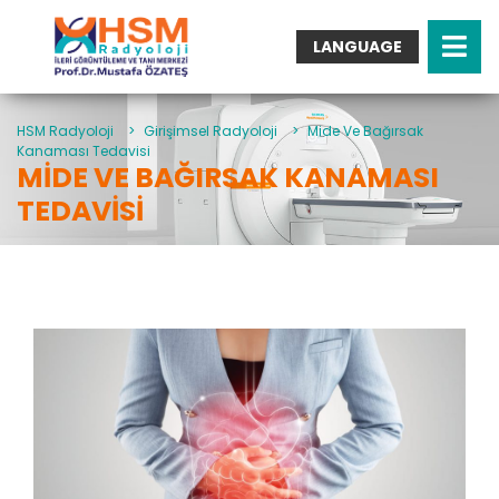
LANGUAGE
Turkish
English
Arabic
HSM Radyoloji
>
Girişimsel Radyoloji
>
Mide Ve Bağırsak
Kanaması Tedavisi
German
MIDE VE BAĞIRSAK KANAMASI
French
TEDAVISI
Italian
Spanish
Bulgarian